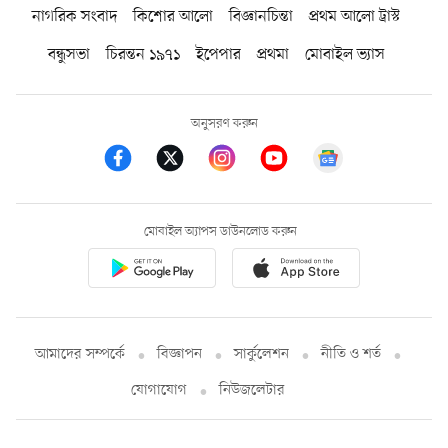
নাগরিক সংবাদ
কিশোর আলো
বিজ্ঞানচিন্তা
প্রথম আলো ট্রাস্ট
বন্ধুসভা
চিরন্তন ১৯৭১
ইপেপার
প্রথমা
মোবাইল ভ্যাস
অনুসরণ করুন
মোবাইল অ্যাপস ডাউনলোড করুন
আমাদের সম্পর্কে
বিজ্ঞাপন
সার্কুলেশন
নীতি ও শর্ত
যোগাযোগ
নিউজলেটার