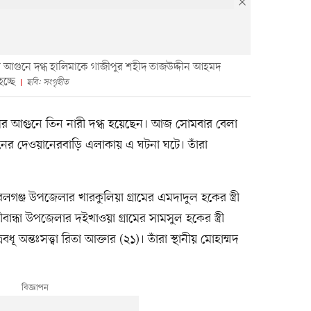
সের আগুনে দগ্ধ হালিমাকে গাজীপুর শহীদ তাজউদ্দীন আহমদ
চ্ছে
ছবি: সংগৃহীত
সের আগুনে তিন নারী দগ্ধ হয়েছেন। আজ সোমবার বেলা
ের দেওয়ানেরবাড়ি এলাকায় এ ঘটনা ঘটে। তাঁরা
্জ উপজেলার খারকুলিয়া গ্রামের এমদাদুল হকের স্ত্রী
ান্ধা উপজেলার দইখাওয়া গ্রামের সামসুল হকের স্ত্রী
ধূ অন্তঃসত্ত্বা রিতা আক্তার (২১)। তাঁরা স্থানীয় মোহাম্মদ