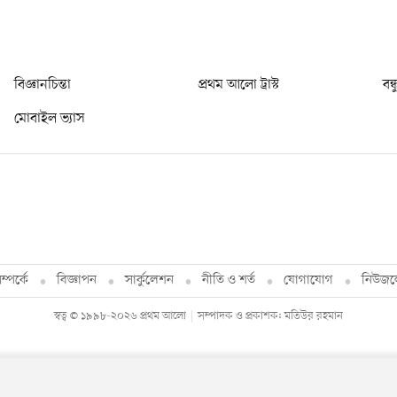
বিজ্ঞানচিন্তা
প্রথম আলো ট্রাস্ট
বন্
মোবাইল ভ্যাস
্পর্কে
বিজ্ঞাপন
সার্কুলেশন
নীতি ও শর্ত
যোগাযোগ
নিউজল
স্বত্ব © ১৯৯৮-২০২৬ প্রথম আলো
সম্পাদক ও প্রকাশক: মতিউর রহমান