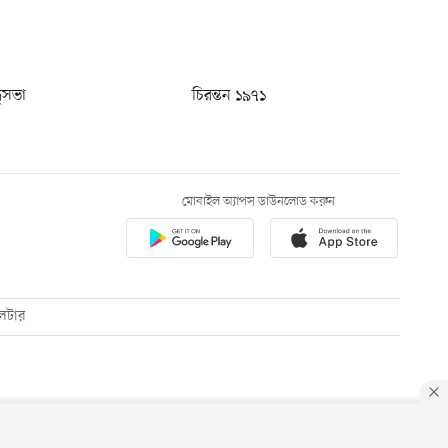
ধুসভা
চিরন্তন ১৯৭১
মোবাইল অ্যাপস ডাউনলোড করুন
েটার