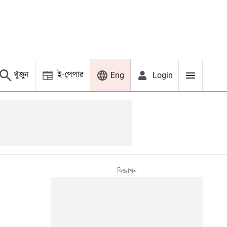
খুঁজুন
ই-পেপার
Login
Eng