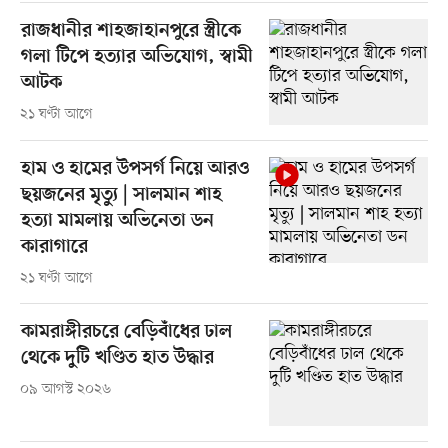
রাজধানীর শাহজাহানপুরে স্ত্রীকে
গলা টিপে হত্যার অভিযোগ, স্বামী
আটক
২১ ঘণ্টা আগে
হাম ও হামের উপসর্গ নিয়ে আরও
ছয়জনের মৃত্যু | সালমান শাহ
হত্যা মামলায় অভিনেতা ডন
কারাগারে
২১ ঘণ্টা আগে
কামরাঙ্গীরচরে বেড়িবাঁধের ঢাল
থেকে দুটি খণ্ডিত হাত উদ্ধার
০৯ আগস্ট ২০২৬