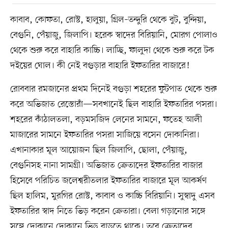
কাবাব, কোফতা, রোস্ট, হালুয়া, গ্রিল–তন্দুরি থেকে বুট, বুন্দিয়া,
বেগুনি, পেঁয়াজু, জিলাপি। হরেক স্বাদের বিরিয়ানি, মোরগ পোলাও
থেকে শুরু করে বাহারি কাচ্চি। লাচ্ছি, ফালুদা থেকে শুরু করে টক
দইয়ের ঘোল। কী নেই বগুড়ার বাহারি ইফতারির বাজারে!
রোববার রমজানের প্রথম দিনেই বগুড়া শহরের ফুটপাত থেকে শুরু
করে অভিজাত রেস্তোরাঁ—সবখানেই ছিল বাহারি ইফতারির পসরা।
শহরের কাঁঠালতলা, বড়মসজিদ লেনের সামনে, ফতেহ আলী
মাজারের সামনে ইফতারির পসরা সাজিয়ে বসেন দোকানিরা।
এখানাকার মূল আয়োজন ছিল জিলাপি, ছোলা, পেঁয়াজু,
বেগুনিসহ নানা সামগ্রী। অভিজাত ক্রেতাদের ইফতারির বাজার
হিসেবে পরিচিত জলেশ্বরীতলার ইফতারির বাজারে মূল আকর্ষণ
ছিল হালিম, মুরগির রোস্ট, কাবাব ও কাচ্চি বিরিয়ানি। সুস্বাদু এসব
ইফতারির স্বাদ নিতে ভিড় করেন ক্রেতারা। বেলা গড়ানোর সঙ্গে
সঙ্গে দোকানে দোকানে ভিড় বাড়তে থাকে। তবে ক্রেতাদের