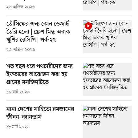
২৩ এপ্রিল ২০২৬
তৌসিফের জন্য কোন ডেজার্ট
তৈরি হলো | ফ্রেশ মিল্ক অবাক
খুশির রেসিপি | পর্ব-২৭
২৩ এপ্রিল ২০২৬
শত বছর ধরে পথচারীদের জন্য
ইফতারের আয়োজন করা হয়
গ্রামের মসজিদটিতে
১৯ মার্চ ২০২৬
নানা দেশের সাহিত্যে রমজানের
জীবন–ক্যানভাস
১৮ মার্চ ২০২৬