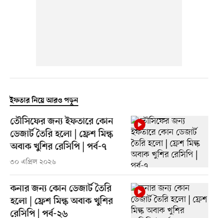
ইফতার নিয়ে আরও পড়ুন
তৌসিফের জন্য ইফতারে কোন
ডেজার্ট তৈরি হলো | ফ্রেশ মিল্ক
অবাক খুশির রেসিপি | পর্ব-৭
৩০ এপ্রিল ২০২৬
কনার জন্য কোন ডেজার্ট তৈরি
হলো | ফ্রেশ মিল্ক অবাক খুশির
রেসিপি | পর্ব-২৬