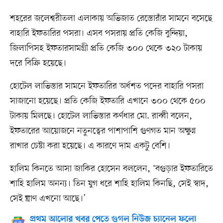
শহরের জলেশ্বরীতলা এলাকায় অভিজাত রেস্তোরাঁর সামনে বসেছে
বাহারি ইফতারির পসরা। এসব পসরায় প্রতি কেজি বুন্দিয়া,
জিলাপিসহ ইফতারসামগ্রী প্রতি কেজি ৩০০ থেকে ৩২০ টাকায়
দরে বিক্রি হয়েছে।
হোটেল লাভিস্তার সামনে ইফতারির অর্ধশত পদের বাহারি পসরা
সাজানো হয়েছে। প্রতি কেজি ইফতারি এখানে ৩০০ থেকে ৫০০
টাকায় মিলছে। হোটেল লাভিস্তার কর্ণধার মো. রাব্বী বলেন,
ইফতারের আয়োজনে নতুনত্বের পাশাপাশি গুণগত মান অক্ষুণ্ন
রাখার চেষ্টা করা হয়েছে। এ কারণে দাম একটু বেশি।
হালিম কিনতে আসা জাকির হোসেন বললেন, ‘বগুড়ার ইফতারিতে
শাহি হালিম অনন্য। তিন যুগ ধরে শাহি হালিম কিনছি, সেই স্বাদ,
সেই ঘ্রাণ এখনো আছে।’
প্রথম আলোর খবর পেতে গুগল নিউজ চ্যানেল ফলো