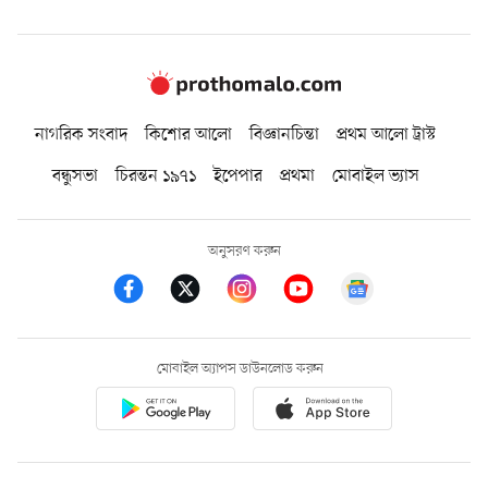
নাগরিক সংবাদ
কিশোর আলো
বিজ্ঞানচিন্তা
প্রথম আলো ট্রাস্ট
বন্ধুসভা
চিরন্তন ১৯৭১
ইপেপার
প্রথমা
মোবাইল ভ্যাস
অনুসরণ করুন
মোবাইল অ্যাপস ডাউনলোড করুন