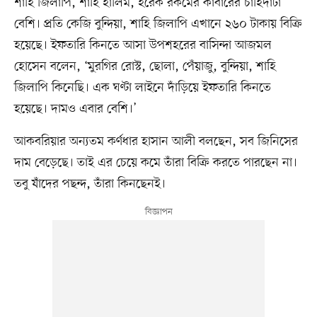
শাহি জিলাপি, শাহি হালিম, হরেক রকমের কাবারের চাহিদাটা
বেশি। প্রতি কেজি বুন্দিয়া, শাহি জিলাপি এখানে ২৬০ টাকায় বিক্রি
হয়েছে। ইফতারি কিনতে আসা উপশহরের বাসিন্দা আজমল
হোসেন বলেন, ‘মুরগির রোস্ট, ছোলা, পেঁয়াজু, বুন্দিয়া, শাহি
জিলাপি কিনেছি। এক ঘণ্টা লাইনে দাঁড়িয়ে ইফতারি কিনতে
হয়েছে। দামও এবার বেশি।’
আকবরিয়ার অন্যতম কর্ণধার হাসান আলী বলছেন, সব জিনিসের
দাম বেড়েছে। তাই এর চেয়ে কমে তাঁরা বিক্রি করতে পারছেন না।
তবু যাঁদের পছন্দ, তাঁরা কিনছেনই।