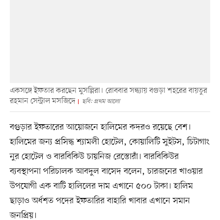
একসঙ্গে ইফতার করছেন মুসল্লিরা। রোববার সন্ধ্যায় বগুড়া শহরের বায়তুর
রহমান সেন্ট্রাল মসজিদে
ছবি: প্রথম আলো
বগুড়ার ইফতারের আয়োজনে হালিমের কদরও রয়েছে বেশ।
হালিমের জন্য প্রসিদ্ধ শ্যামলী হোটেল, কোয়ালিটি সুইটস, চিটাগাং
নুর হোটেল ও বারবিকিউ চায়নিজ রেস্তোরাঁ। বারবিকিউর
ব্যবস্থাপনা পরিচালক আবদুল বাসেদ বলেন, চারজনের খাওয়ার
উপযোগী এক বাটি হালিলের দাম এখানে ৫০০ টাকা। হালিম
ছাড়াও অর্ধশত পদের ইফতারির বাহারি খাবার এখানে সমান
জনপ্রিয়।