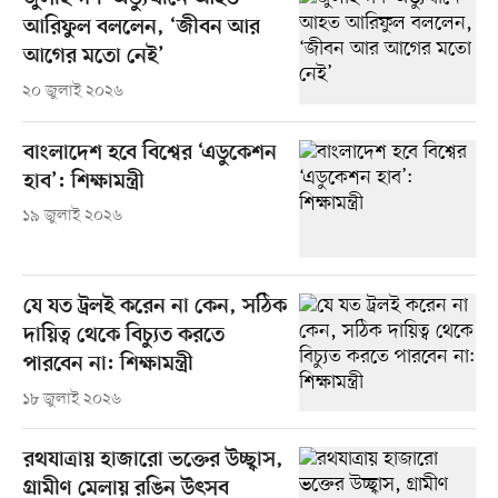
আরিফুল বললেন, ‘জীবন আর
আগের মতো নেই’
২০ জুলাই ২০২৬
বাংলাদেশ হবে বিশ্বের ‘এডুকেশন
হাব’: শিক্ষামন্ত্রী
১৯ জুলাই ২০২৬
যে যত ট্রলই করেন না কেন, সঠিক
দায়িত্ব থেকে বিচ্যুত করতে
পারবেন না: শিক্ষামন্ত্রী
১৮ জুলাই ২০২৬
রথযাত্রায় হাজারো ভক্তের উচ্ছ্বাস,
গ্রামীণ মেলায় রঙিন উৎসব