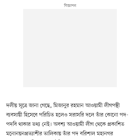
দলীয় সূত্রে জানা গেছে, মিজানুর রহমান আওয়ামী লীগপন্থী
ব্যবসায়ী হিসেবে পরিচিত হলেও সরাসরি দলে তাঁর কোনো পদ-
পদবি থাকার তথ্য নেই। অবশ্য আওয়ামী লীগ থেকে প্রকাশিত
মনোনয়নপ্রত্যাশীর তালিকায় তাঁর পদ বরিশাল মহানগর