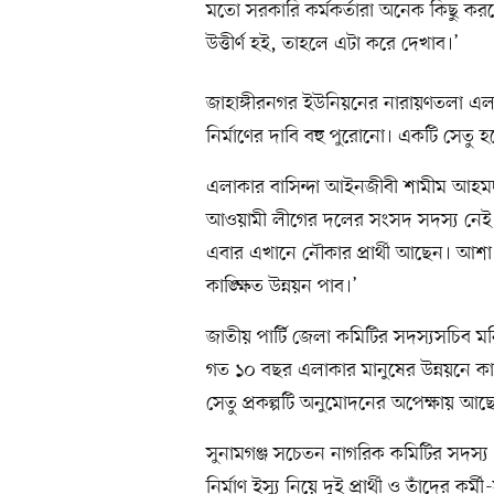
মতো সরকারি কর্মকর্তারা অনেক কিছু করত
উত্তীর্ণ হই, তাহলে এটা করে দেখাব।’
জাহাঙ্গীরনগর ইউনিয়নের নারায়ণতলা এল
নির্মাণের দাবি বহু পুরোনো। একটি সেতু হ
এলাকার বাসিন্দা আইনজীবী শামীম আহমদ 
আওয়ামী লীগের দলের সংসদ সদস্য নেই।
এবার এখানে নৌকার প্রার্থী আছেন। আশা
কাঙ্ক্ষিত উন্নয়ন পাব।’
জাতীয় পার্টি জেলা কমিটির সদস্যসচিব 
গত ১০ বছর এলাকার মানুষের উন্নয়নে কা
সেতু প্রকল্পটি অনুমোদনের অপেক্ষায় আছ
সুনামগঞ্জ সচেতন নাগরিক কমিটির সদস্
নির্মাণ ইস্যু নিয়ে দুই প্রার্থী ও তাঁদের