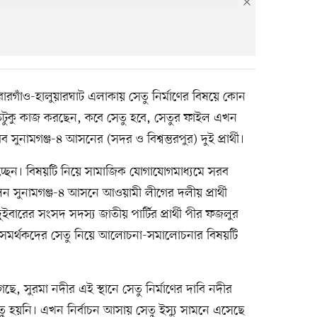
ারগাঁও-হালুয়ারঘাট এলাকায় সেতু নির্মাণের বিষয়ে কোন
তটুকু কাজ করছেন, কবে সেতু হবে, সেতুর ফাইল এখন
মগঞ্জ-৪ আসনের (সদর ও বিশ্বম্ভরপুর) দুই প্রার্থী।
ব্য দিচ্ছেন। বিষয়টি নিয়ে সামাজিক যোগাযোগমাধ্যমে সরব
 হলেন সুনামগঞ্জ-৪ আসনে আওয়ামী লীগের দলীয় প্রার্থী
ারের সংসদ সদস্য জাতীয় পার্টির প্রার্থী পীর ফজলুর
র্মী-সমর্থকদের সেতু নিয়ে আলোচনা-সমালোচনার বিষয়টি
ে, সুরমা নদীর এই স্থানে সেতু নির্মাণের দাবি নদীর
 সেতু হয়নি। এখন নির্বাচন আসায় সেতু ইস্যু সামনে এসেছে