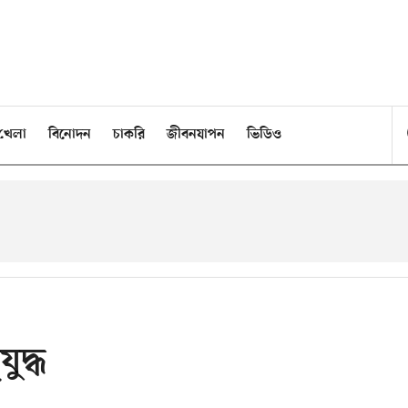
খেলা
বিনোদন
চাকরি
জীবনযাপন
ভিডিও
যুদ্ধ