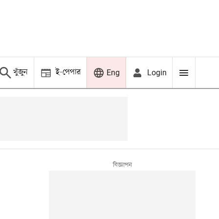
খুঁজুন
ই-পেপার
Login
Eng