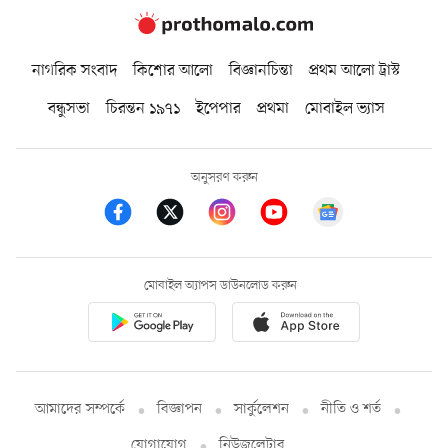
নাগরিক সংবাদ
কিশোর আলো
বিজ্ঞানচিন্তা
প্রথম আলো ট্রাস্ট
বন্ধুসভা
চিরন্তন ১৯৭১
ইপেপার
প্রথমা
মোবাইল ভ্যাস
অনুসরণ করুন
মোবাইল অ্যাপস ডাউনলোড করুন
আমাদের সম্পর্কে
বিজ্ঞাপন
সার্কুলেশন
নীতি ও শর্ত
যোগাযোগ
নিউজলেটার