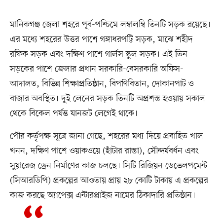
মানিকগঞ্জ জেলা শহরে পূর্ব-পশ্চিমে লম্বালম্বি তিনটি সড়ক রয়েছে।
এর মধ্যে শহরের উত্তর পাশে গঙ্গাধরপট্টি সড়ক, মাঝে শহীদ
রফিক সড়ক এবং দক্ষিণ পাশে গার্লস স্কুল সড়ক। এই তিন
সড়কের পাশে জেলার প্রধান সরকারি-বেসরকারি অফিস-
আদালত, বিভিন্ন শিক্ষাপ্রতিষ্ঠান, বিপণিবিতান, দোকানপাট ও
বাজার অবস্থিত। দুই লেনের সড়ক তিনটি অপ্রশস্ত হওয়ায় সকাল
থেকে বিকেল পর্যন্ত যানজট লেগেই থাকে।
পৌর কর্তৃপক্ষ সূত্রে জানা গেছে, শহরের মধ্য দিয়ে প্রবাহিত খাল
খনন, দক্ষিণ পাশে ওয়াকওয়ে (হাঁটার রাস্তা), সৌন্দর্যবর্ধন এবং
সুয়ারেজ ড্রেন নির্মাণের কাজ চলছে। সিটি রিজিয়ন ডেভেলপমেন্ট
(সিআরডিপি) প্রকল্পের আওতায় প্রায় ২৮ কোটি টাকায় এ প্রকল্পের
কাজ করছে অ্যাপেক্স এন্টারপ্রাইজ নামের ঠিকাদারি প্রতিষ্ঠান।