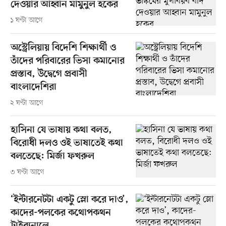
দেওয়ার আহ্বান মামুনুল হকের
১ ঘণ্টা আগে
অস্ট্রেলিয়ায় বিদেশি শিক্ষার্থী ও
তাঁদের পরিবারের ভিসা কমানোর
প্রস্তাব, উদ্বেগে প্রবাসী
বাংলাদেশিরা
২ ঘণ্টা আগে
হাসিনা যে ভাষায় কথা বলত,
বিরোধী দলও ওই ভাষাতেই কথা
বলতেছে: মির্জা ফখরুল
৩ ঘণ্টা আগে
‘ইন্টারনেটটা একটু স্লো করে দাও’,
কাদের-পলকের কথোপকথন