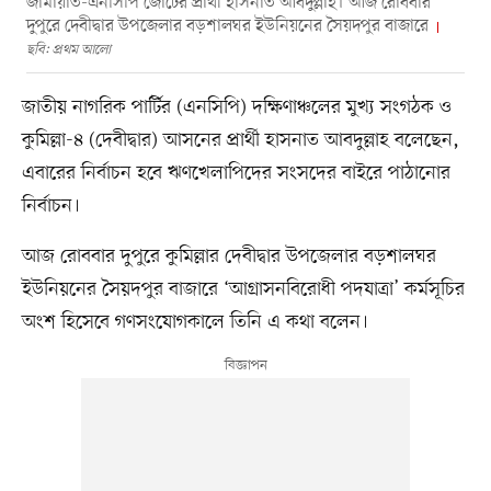
জামায়াত-এনসিপি জোটের প্রার্থী হাসনাত আবদুল্লাহ। আজ রোববার
দুপুরে দেবীদ্বার উপজেলার বড়শালঘর ইউনিয়নের সৈয়দপুর বাজারে
ছবি: প্রথম আলো
জাতীয় নাগরিক পার্টির (এনসিপি) দক্ষিণাঞ্চলের মুখ্য সংগঠক ও
কুমিল্লা-৪ (দেবীদ্বার) আসনের প্রার্থী হাসনাত আবদুল্লাহ বলেছেন,
এবারের নির্বাচন হবে ঋণখেলাপিদের সংসদের বাইরে পাঠানোর
নির্বাচন।
আজ রোববার দুপুরে কুমিল্লার দেবীদ্বার উপজেলার বড়শালঘর
ইউনিয়নের সৈয়দপুর বাজারে ‘আগ্রাসনবিরোধী পদযাত্রা’ কর্মসূচির
অংশ হিসেবে গণসংযোগকালে তিনি এ কথা বলেন।