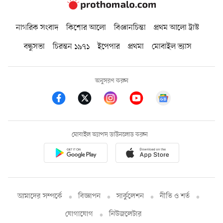
নাগরিক সংবাদ
কিশোর আলো
বিজ্ঞানচিন্তা
প্রথম আলো ট্রাস্ট
বন্ধুসভা
চিরন্তন ১৯৭১
ইপেপার
প্রথমা
মোবাইল ভ্যাস
অনুসরণ করুন
মোবাইল অ্যাপস ডাউনলোড করুন
আমাদের সম্পর্কে
বিজ্ঞাপন
সার্কুলেশন
নীতি ও শর্ত
যোগাযোগ
নিউজলেটার