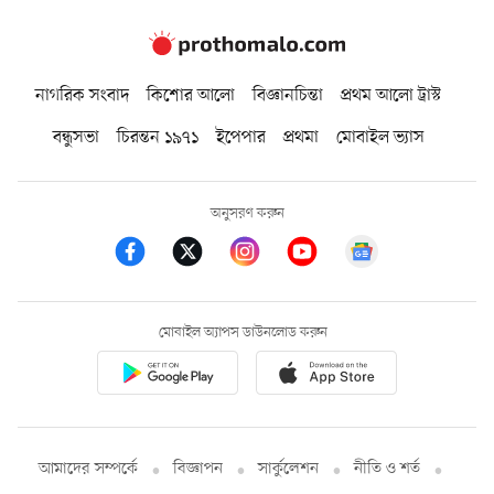
নাগরিক সংবাদ
কিশোর আলো
বিজ্ঞানচিন্তা
প্রথম আলো ট্রাস্ট
বন্ধুসভা
চিরন্তন ১৯৭১
ইপেপার
প্রথমা
মোবাইল ভ্যাস
অনুসরণ করুন
মোবাইল অ্যাপস ডাউনলোড করুন
আমাদের সম্পর্কে
বিজ্ঞাপন
সার্কুলেশন
নীতি ও শর্ত