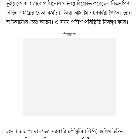
ভূঁইয়াকে কারাগারে পাঠানোর ঘটনায় বিক্ষোভ করেছেন বিএনপির
বিভিন্ন পর্যায়ের নেতা-কর্মীরা। তাঁরা আসামি বহনকারী প্রিজন ভ্যান
আটকানোর চেষ্টা করেন। এ সময় পুলিশ পরিস্থিতি নিয়ন্ত্রণ করে।
জেলা জজ আদালতের সরকারি কৌঁসুলি (পিপি) জসিম উদ্দিন