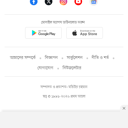
মোবাইল অ্যাপস ডাউনলোড করুন
আমাদের সম্পর্কে
বিজ্ঞাপন
সার্কুলেশন
নীতি ও শর্ত
যোগাযোগ
নিউজলেটার
সম্পাদক ও প্রকাশক: মতিউর রহমান
স্বত্ব © ১৯৯৮-২০২৬ প্রথম আলো
By using this site, you agree to our
Privacy Policy
.
OK