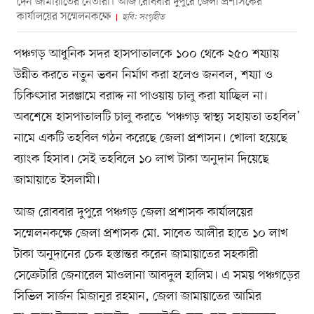
দেন জামায়াতের নেতারা। আজ রোববার দুপুরে জেলা প্রশাসকের
কার্যালয়ের সম্মেলনকক্ষে
ছবি: সংগৃহীত
পঞ্চগড় আধুনিক সদর হাসপাতালকে ১০০ থেকে ২৫০ শয্যায়
উন্নীত করতে নতুন ভবন নির্মাণ করা হলেও জনবল, শয্যা ও
চিকিৎসার সরঞ্জামে বরাদ্দ না পাওয়ায় চালু করা যাচ্ছিল না।
অবশেষে হাসপাতালটি চালু করতে ‘পঞ্চগড় স্বাস্থ্য সহায়তা তহবিল’
নামে একটি তহবিল গঠন করেছে জেলা প্রশাসন। খোলা হয়েছে
ব্যাংক হিসাব। সেই তহবিলে ১০ লাখ টাকা অনুদান দিয়েছে
জামায়াতে ইসলামী।
আজ রোববার দুপুরে পঞ্চগড় জেলা প্রশাসক কার্যালয়ের
সম্মেলনকক্ষে জেলা প্রশাসক মো. সাবেত আলীর হাতে ১০ লাখ
টাকা অনুদানের চেক হস্তান্তর করেন জামায়াতের সহকারী
সেক্রেটারি জেনারেল মাওলানা আবদুল হালিম। এ সময় পঞ্চগড়ের
সিভিল সার্জন মিজানুর রহমান, জেলা জামায়াতের আমির