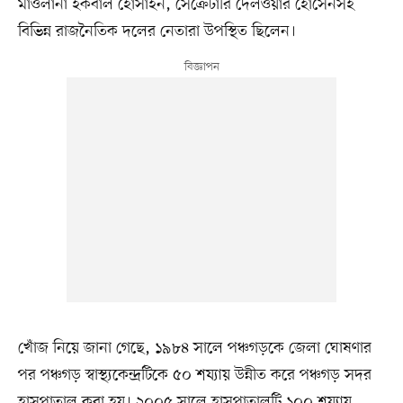
মাওলানা ইকবাল হোসাইন, সেক্রেটারি দেলওয়ার হোসেনসহ
বিভিন্ন রাজনৈতিক দলের নেতারা উপস্থিত ছিলেন।
খোঁজ নিয়ে জানা গেছে, ১৯৮৪ সালে পঞ্চগড়কে জেলা ঘোষণার
পর পঞ্চগড় স্বাস্থ্যকেন্দ্রটিকে ৫০ শয্যায় উন্নীত করে পঞ্চগড় সদর
হাসপাতাল করা হয়। ২০০৫ সালে হাসপাতালটি ১০০ শয্যায়