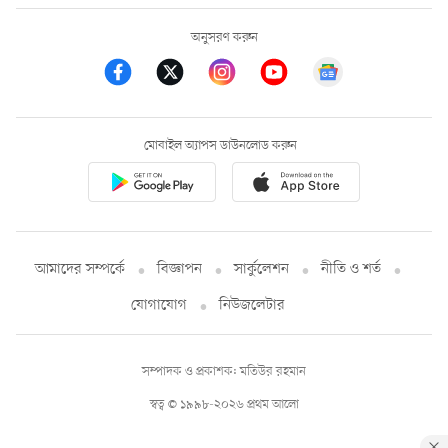
অনুসরণ করুন
মোবাইল অ্যাপস ডাউনলোড করুন
আমাদের সম্পর্কে
বিজ্ঞাপন
সার্কুলেশন
নীতি ও শর্ত
যোগাযোগ
নিউজলেটার
সম্পাদক ও প্রকাশক: মতিউর রহমান
স্বত্ব © ১৯৯৮-২০২৬ প্রথম আলো