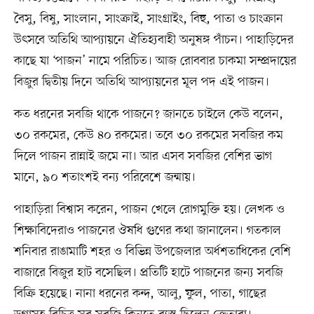
বৈসু, বিষু, সাংলান, সাংক্রাই, সাংগ্রাইং, বিহু, পাতা ও চাংক্রান
উৎসবে অতিথি আপ্যায়নে ঐতিহ্যবাহী অনুষঙ্গ পাঁচন। পাহাড়িদের
কাছে যা ‘পাজন’ নামে পরিচিত। আজ রোববার চাকমা সম্প্রদায়ের
বিজুর দ্বিতীয় দিনে অতিথি আপ্যায়নের মূল পদ এই পাজন।
কত ধরনের সবজি থাকে পাজনে? জানতে চাইলে কেউ বলেন,
৩০ রকমের, কেউ ৪০ রকমের। তবে ৩০ রকমের সবজির কম
দিলে পাজন রান্নাই জমে না। আর এসব সবজির বেশির ভাগ
মানে, ৯০ শতাংশই বন্য পরিবেশে জন্মায়।
পাহাড়িরা বিশ্বাস করেন, পাজন খেলে রোগমুক্তি হয়। লেখক ও
শিক্ষাবিদেরাও পাজনের ঔষধি গুণের কথা জানালেন। গতকাল
শনিবার রাঙামাটি শহর ও বিভিন্ন উপজেলার অর্ধশতাধিকের বেশি
বাজারে বিজুর হাট বসেছিল। প্রতিটি হাটে পাজনের জন্য সবজি
বিক্রি হয়েছে। নানা ধরনের কন্দ, আলু, ফুল, পাতা, গাছের