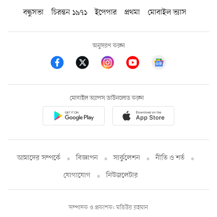
বন্ধুসভা
চিরন্তন ১৯৭১
ইপেপার
প্রথমা
মোবাইল ভ্যাস
অনুসরণ করুন
মোবাইল অ্যাপস ডাউনলোড করুন
আমাদের সম্পর্কে
বিজ্ঞাপন
সার্কুলেশন
নীতি ও শর্ত
যোগাযোগ
নিউজলেটার
সম্পাদক ও প্রকাশক: মতিউর রহমান