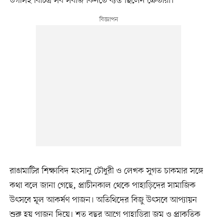
ডগাসহ বিচিত্র সব সবজি কিনতে ব্যস্ত ছিলেন ক্রেতারা।
রাঙামাটির শিক্ষাবিদ মংসানু চৌধুরী ও লেখক সুগত চাকমার সঙ্গে
কথা বলে জানা গেছে, প্রাচীনকাল থেকে পাহাড়িদের সামাজিক
উৎসবে মূল আকর্ষণ পাজন। অতিথিদের বিজু উৎসবে আপ্যায়ন
শুরু হয় পাজন দিয়ে। শত বছর আগে পাহাড়িরা জুম ও প্রাকৃতিক