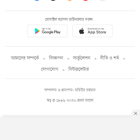
মোবাইল অ্যাপস ডাউনলোড করুন
আমাদের সম্পর্কে
বিজ্ঞাপন
সার্কুলেশন
নীতি ও শর্ত
যোগাযোগ
নিউজলেটার
সম্পাদক ও প্রকাশক: মতিউর রহমান
স্বত্ব © ১৯৯৮-২০২৬ প্রথম আলো
By using this site, you agree to our
Privacy Policy
.
OK