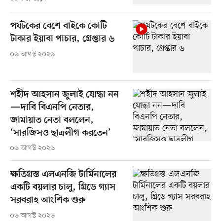
পর্যটকের বেশে বাইকে কোটি
টাকার ইয়াবা পাচার, গ্রেপ্তার ৬
০৬ আগস্ট ২০২৬
শহীদ আহসান জুলাই যোদ্ধা নন
—দাবি বিএনপি নেতার,
জামায়াত নেতা বললেন,
‘সারজিসও ছাত্রলীগ করতেন’
০৬ আগস্ট ২০২৬
ক্ষতিগ্রস্ত এলএনজি টার্মিনালের
একটি বয়লার চালু, গ্রিডে গ্যাস
সরবরাহ আংশিক শুরু
০৬ আগস্ট ২০২৬