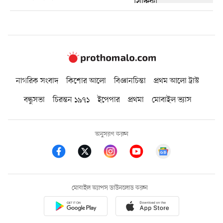
নাগরিক সংবাদ
কিশোর আলো
বিজ্ঞানচিন্তা
প্রথম আলো ট্রাস্ট
বন্ধুসভা
চিরন্তন ১৯৭১
ইপেপার
প্রথমা
মোবাইল ভ্যাস
অনুসরণ করুন
মোবাইল অ্যাপস ডাউনলোড করুন