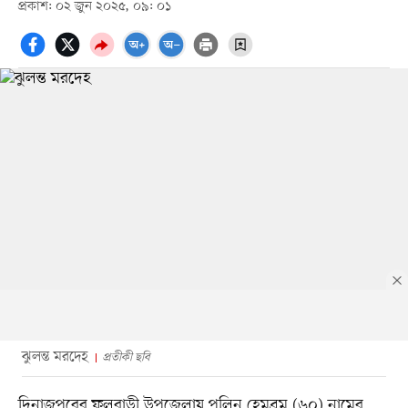
প্রকাশ: ০২ জুন ২০২৫, ০৯: ০১
ঝুলন্ত মরদেহ
প্রতীকী ছবি
দিনাজপুরের ফুলবাড়ী উপজেলায় পুলিন হেমব্রম (৬০) নামের