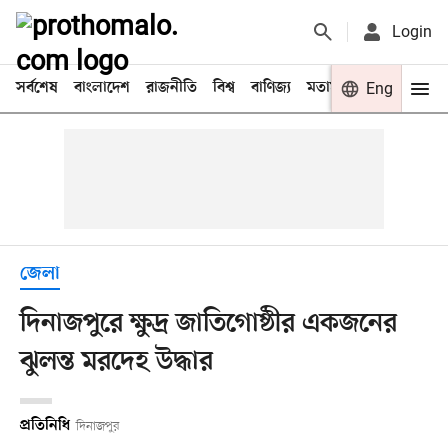
Login
সর্বশেষ
বাংলাদেশ
রাজনীতি
বিশ্ব
বাণিজ্য
মতামত
খেলা
Eng
বিনো
জেলা
দিনাজপুরে ক্ষুদ্র জাতিগোষ্ঠীর একজনের
ঝুলন্ত মরদেহ উদ্ধার
প্রতিনিধি
দিনাজপুর