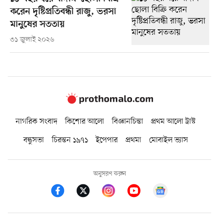
করেন দৃষ্টিপ্রতিবন্ধী রাজু, ভরসা
মানুষের সততায়
৩১ জুলাই ২০২৬
নাগরিক সংবাদ
কিশোর আলো
বিজ্ঞানচিন্তা
প্রথম আলো ট্রাস্ট
বন্ধুসভা
চিরন্তন ১৯৭১
ইপেপার
প্রথমা
মোবাইল ভ্যাস
অনুসরণ করুন