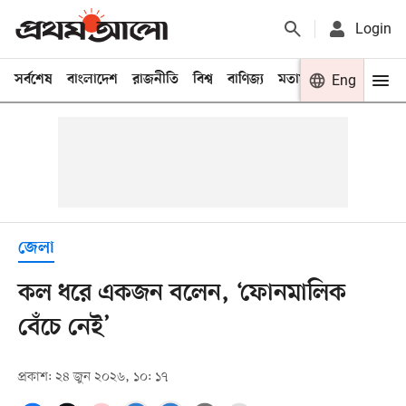
Login
সর্বশেষ
বাংলাদেশ
রাজনীতি
বিশ্ব
বাণিজ্য
মতামত
খেলা
Eng
বিনো
জেলা
কল ধরে একজন বলেন, ‘ফোনমালিক
বেঁচে নেই’
প্রকাশ: ২৪ জুন ২০২৬, ১০: ১৭