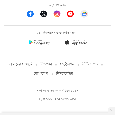
অনুসরণ করুন
মোবাইল অ্যাপস ডাউনলোড করুন
আমাদের সম্পর্কে
বিজ্ঞাপন
সার্কুলেশন
নীতি ও শর্ত
যোগাযোগ
নিউজলেটার
সম্পাদক ও প্রকাশক: মতিউর রহমান
স্বত্ব © ১৯৯৮-২০২৬ প্রথম আলো