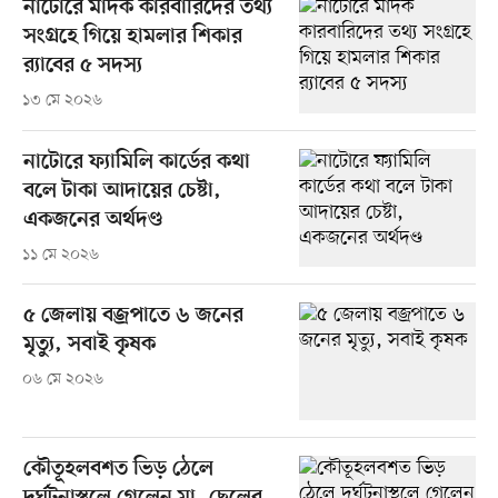
নাটোরে মাদক কারবারিদের তথ্য
সংগ্রহে গিয়ে হামলার শিকার
র‍্যাবের ৫ সদস্য
১৩ মে ২০২৬
নাটোরে ফ্যামিলি কার্ডের কথা
বলে টাকা আদায়ের চেষ্টা,
একজনের অর্থদণ্ড
১১ মে ২০২৬
৫ জেলায় বজ্রপাতে ৬ জনের
মৃত্যু, সবাই কৃষক
০৬ মে ২০২৬
কৌতূহলবশত ভিড় ঠেলে