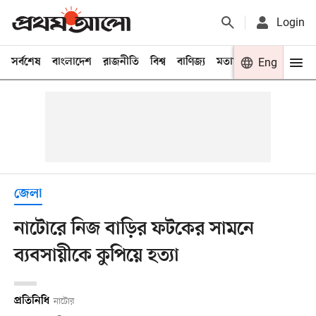
Login
সর্বশেষ
বাংলাদেশ
রাজনীতি
বিশ্ব
বাণিজ্য
মতামত
খেলা
Eng
বিনো
জেলা
নাটোরে নিজ বাড়ির ফটকের সামনে
ব্যবসায়ীকে কুপিয়ে হত্যা
প্রতিনিধি
নাটোর