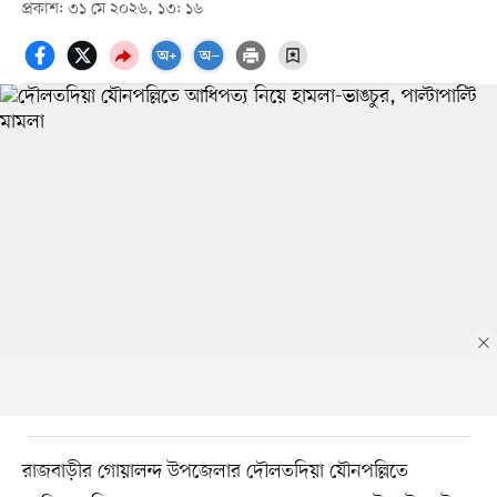
প্রকাশ: ৩১ মে ২০২৬, ১৩: ১৬
রাজবাড়ীর গোয়ালন্দ উপজেলার দৌলতদিয়া যৌনপল্লিতে