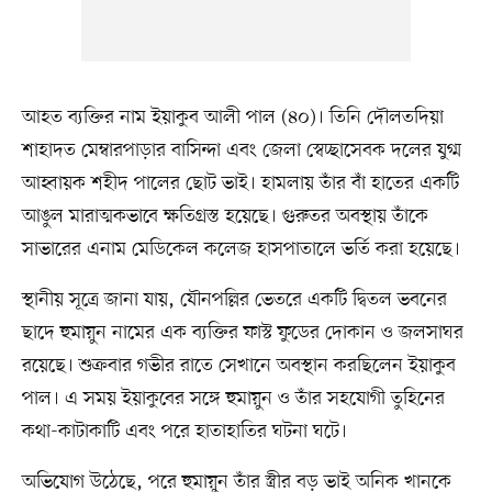
আহত ব্যক্তির নাম ইয়াকুব আলী পাল (৪০)। তিনি দৌলতদিয়া
শাহাদত মেম্বারপাড়ার বাসিন্দা এবং জেলা স্বেচ্ছাসেবক দলের যুগ্ম
আহ্বায়ক শহীদ পালের ছোট ভাই। হামলায় তাঁর বাঁ হাতের একটি
আঙুল মারাত্মকভাবে ক্ষতিগ্রস্ত হয়েছে। গুরুতর অবস্থায় তাঁকে
সাভারের এনাম মেডিকেল কলেজ হাসপাতালে ভর্তি করা হয়েছে।
স্থানীয় সূত্রে জানা যায়, যৌনপল্লির ভেতরে একটি দ্বিতল ভবনের
ছাদে হুমায়ুন নামের এক ব্যক্তির ফাস্ট ফুডের দোকান ও জলসাঘর
রয়েছে। শুক্রবার গভীর রাতে সেখানে অবস্থান করছিলেন ইয়াকুব
পাল। এ সময় ইয়াকুবের সঙ্গে হুমায়ুন ও তাঁর সহযোগী তুহিনের
কথা-কাটাকাটি এবং পরে হাতাহাতির ঘটনা ঘটে।
অভিযোগ উঠেছে, পরে হুমায়ুন তাঁর স্ত্রীর বড় ভাই অনিক খানকে