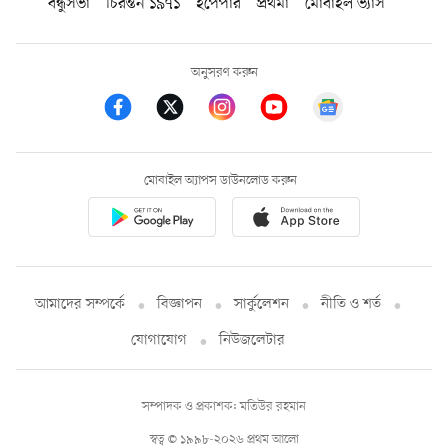
বন্ধুসভা
চিরন্তন ১৯৭১
ইপেপার
প্রথমা
মোবাইল ভ্যাস
অনুসরণ করুন
মোবাইল অ্যাপস ডাউনলোড করুন
আমাদের সম্পর্কে
বিজ্ঞাপন
সার্কুলেশন
নীতি ও শর্ত
যোগাযোগ
নিউজলেটার
সম্পাদক ও প্রকাশক: মতিউর রহমান
স্বত্ব © ১৯৯৮-২০২৬ প্রথম আলো