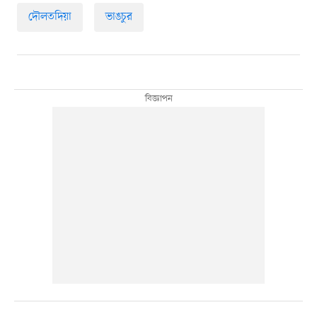
দৌলতদিয়া
ভাঙচুর