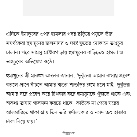
এদিকে ইয়াকুবের ওপর হামলার খবর ছড়িয়ে পড়লে তাঁর
সমর্থকেরা হুমায়ুনের জলসাঘর ও ফাস্ট ফুডের দোকানে ভাঙচুর
চালান। পরে সামসু মাস্টারপাড়ায় হুমায়ুনের বাড়িতেও হামলা ও
ভাঙচুরের অভিযোগ ওঠে।
হুমায়ুনের স্ত্রী মারুফা আক্তার জানান, ‘দুর্বৃত্তরা আমার বাসায় প্রবেশ
করলে প্রাণে বাঁচতে আমার শ্বশুর-শাশুড়ির রুমে চলে যাই। দুর্বৃত্তরা
আমার ঘরে প্রবেশ করে চিৎকার করে হুমায়ূনকে খুঁজতে থাকে এবং
অকথ্য ভাষায় গালমন্দ করতে থাকে। কাউকে না পেয়ে ঘরের
আলমারিতে থাকা প্রায় তিন ভরি স্বর্ণালংকার ও নগদ ৩০ হাজার
টাকা নিয়ে যায়।’