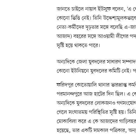
জানতে চাইলে নায়াব ইউসুফ বলেন, ‘এ 
কোনো ভিত্তি নেই। তিনি উদ্দেশ্যমূলক
নেতা-কর্মীদের দৃঢ়তার সঙ্গে বলেছি এ–
আজাদ) বহরের সঙ্গে আওয়ামী লীগের পদধা
সৃষ্টি হয়ে থাকতে পারে।
অন্যদিকে জেলা যুবদলের সাধারণ সম্পা
কোনো ইউনিয়নে যুবদলের কমিটি নেই। প
ফরিদপুর কোতোয়ালি থানার ভারপ্রাপ্ত ক
পরমানন্দপুরে আজ হাটের দিন ছিল। এ
অন্যদিকে যুবদলের লোকজনও গণসংযোগ ক
গেলে সংঘাতময় পরিস্থিতির সৃষ্টি হয়। তিন
মোকাবিলা করে এ কে আজাদের গাড়িবহরকে ন
হয়েছে, তার একটি সমকাল পত্রিকার, অন্য