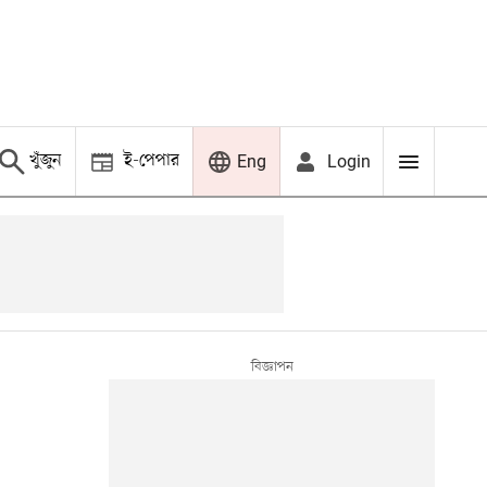
খুঁজুন
ই-পেপার
Login
Eng