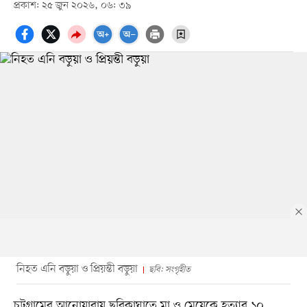
প্রকাশ: ২৫ জুন ২০২৬, ০৬: ৩৯
নিহত এনি বড়ুয়া ও প্রিয়ন্তী বড়ুয়া
ছবি: সংগৃহীত
চট্টগ্রামের আনোয়ারায় ছুরিকাঘাতে মা ও মেয়েকে হত্যার ১০