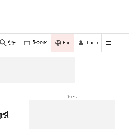
খুঁজুন
ই-পেপার
Login
Eng
ের