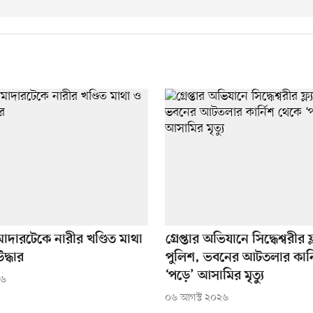
াদারটেকে নারীর খণ্ডিত মাথা
গ্রেপ্তার অভিযানে সিদ্ধেশ্বরীর ফ্
দ্ধার
পুলিশ, ভবনের আটতলার কার্
‘পড়ে’ আসামির মৃত্যু
২৬
০৬ আগস্ট ২০২৬