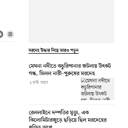
মরদেহ উদ্ধার নিয়ে আরও পড়ুন
মেঘনা নদীতে কচুরিপানার জটলায় উৎকট
গন্ধ, মিলল নারী-পুরুষের মরদেহ
১ ঘণ্টা আগে
রেললাইনে দম্পতির মৃত্যু, এক
কিলোমিটারজুড়ে ছড়িয়ে ছিল মরদেহের
খণ্ডিত অংশ