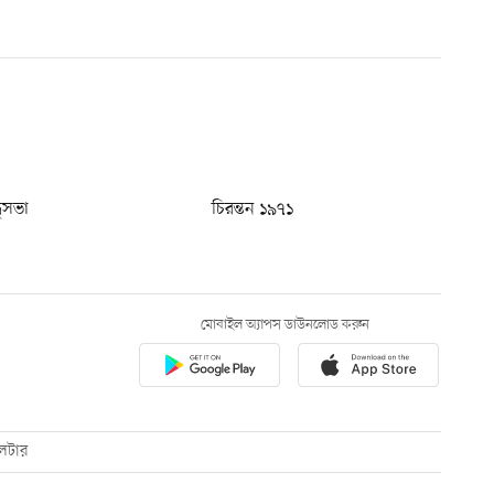
ধুসভা
চিরন্তন ১৯৭১
মোবাইল অ্যাপস ডাউনলোড করুন
েটার