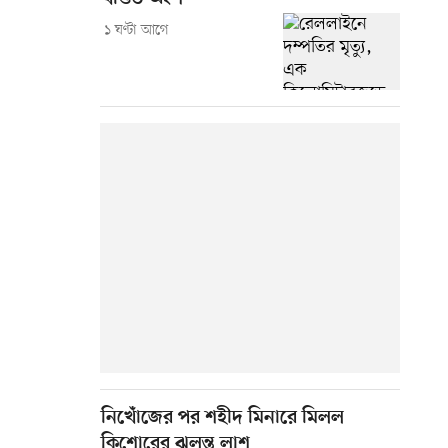
১ ঘণ্টা আগে
নিখোঁজের পর শহীদ মিনারে মিলল
কিশোরের ঝুলন্ত লাশ