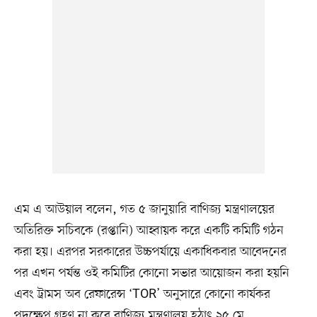
এম এ আউয়াল বলেন, গত ৫ জানুয়ারি বাণিজ্য মন্ত্রণালয়ের
অতিরিক্ত সচিবকে (রপ্তানি) আহ্বায়ক করে একটি কমিটি গঠন
করা হয়। এরপর সরকারের উচ্চপর্যায়ে একাধিকবার আবেদনের
পর এখন পর্যন্ত ওই কমিটির কোনো সভার আয়োজন করা হয়নি
এবং ট্রামস অব রেফারেন্স ‘TOR’ অনুসারে কোনো কার্যকর
পদক্ষেপ গ্রহণ না করে বাণিজ্য মন্ত্রণালয় হঠাৎ ২৫ মে