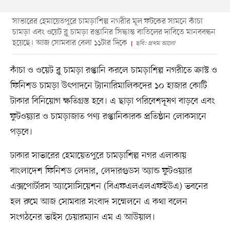
সাভারের হেমায়েতপুরে চামড়াশিল্প নগরীর মূল ফটকের সামনে কাঁচা
চামড়া এবং ওয়েট ব্লু চামড়া রপ্তানির সিদ্ধান্ত বাতিলের দাবিতে মানববন্ধন
হয়েছে। আজ সোমবার বেলা ১১টার দিকে
ছবি: প্রথম আলো
কাঁচা ও ওয়েট ব্লু চামড়া রপ্তানি করলে চামড়াশিল্প নগরীতে ক্রাস্ট ও
ফিনিশড চামড়া উৎপাদনে ট্যানারিমালিকদের ১০ হাজার কোটি
টাকার বিনিয়োগ ক্ষতিগ্রস্ত হবে। এ ছাড়া পরিবেশদূষণ বাড়বে এবং
ফুটওয়্যার ও চামড়াজাত পণ্য রপ্তানিকারক প্রতিষ্ঠান লোকসানে
পড়বে।
ঢাকার সাভারের হেমায়েতপুরে চামড়াশিল্প নগর এলাকায়
বাংলাদেশ ফিনিশড লেদার, লেদারগুডস অ্যান্ড ফুটওয়্যার
এক্সপোর্টারস অ্যাসোসিয়েশন (বিএফএলএলএফইউএ) ভবনের
হল রুমে আজ সোমবার সংবাদ সম্মেলনে এ কথা বলেন
সংগঠনের ভাইস চেয়ারম্যান এম এ আউয়াল।