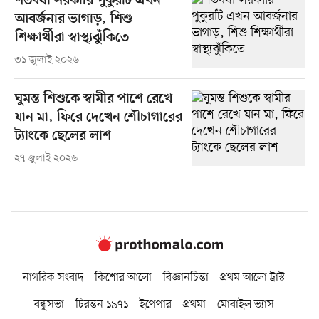
শতবর্ষী সরকারি পুকুরটি এখন
আবর্জনার ভাগাড়, শিশু
শিক্ষার্থীরা স্বাস্থ্যঝুঁকিতে
৩১ জুলাই ২০২৬
ঘুমন্ত শিশুকে স্বামীর পাশে রেখে
যান মা, ফিরে দেখেন শৌচাগারের
ট্যাংকে ছেলের লাশ
২৭ জুলাই ২০২৬
নাগরিক সংবাদ
কিশোর আলো
বিজ্ঞানচিন্তা
প্রথম আলো ট্রাস্ট
বন্ধুসভা
চিরন্তন ১৯৭১
ইপেপার
প্রথমা
মোবাইল ভ্যাস