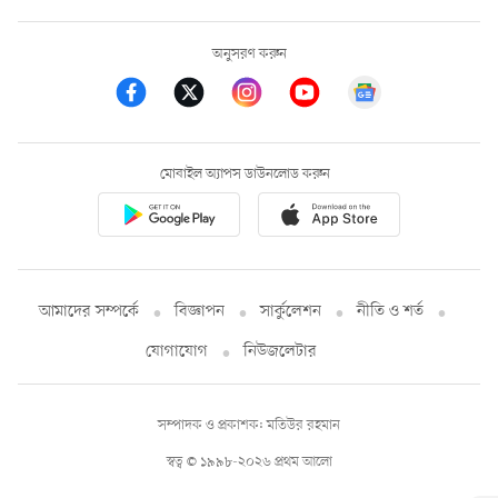
অনুসরণ করুন
মোবাইল অ্যাপস ডাউনলোড করুন
আমাদের সম্পর্কে
বিজ্ঞাপন
সার্কুলেশন
নীতি ও শর্ত
যোগাযোগ
নিউজলেটার
সম্পাদক ও প্রকাশক: মতিউর রহমান
স্বত্ব © ১৯৯৮-২০২৬ প্রথম আলো