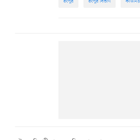
রংপুর
রংপুর বিভাগ
কাউনিয়