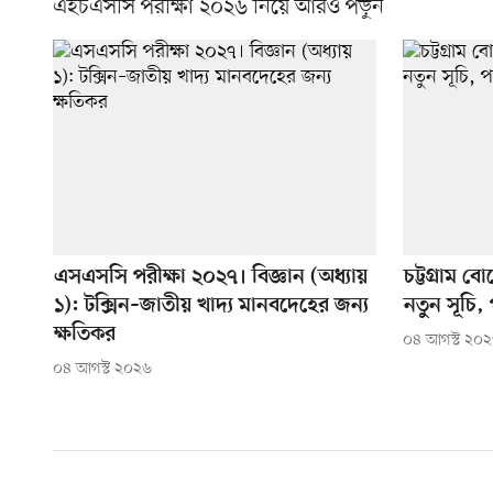
এইচএসসি পরীক্ষা ২০২৬ নিয়ে আরও পড়ুন
এসএসসি পরীক্ষা ২০২৭। বিজ্ঞান (অধ্যায়
চট্টগ্রাম ব
১): টক্সিন–জাতীয় খাদ্য মানবদেহের জন্য
নতুন সূচি, 
ক্ষতিকর
০৪ আগস্ট ২০
০৪ আগস্ট ২০২৬