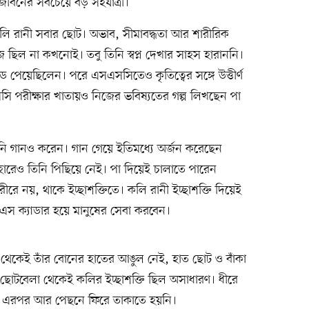
জীবনের সবচেয়ে বড় সহযাত্রী।
 কলি রানী সবার ছোট। অভাব, সীমাবদ্ধতা আর শারীরিক
 ছিল না কখনোই। তবু তিনি স্বপ্ন দেখার সাহস হারাননি।
রেড পেয়েছিলেন। পরে এসএসসিতেও কৃতিত্বের সঙ্গে উত্তীর্ণ
 পরীক্ষার খাতায়ও নিজের ভবিষ্যতের গল্প লিখছেন পা
নি গানও করেন। গান গেয়ে ইতিমধ্যে অর্জন করেছেন
্যবহারেও তিনি পিছিয়ে নেই। পা দিয়েই চালাতে পারেন
রে নয়, থাকে ইচ্ছাশক্তিতে। কলি রানী ইচ্ছাশক্তি দিয়েই
িসিএস ক্যাডার হয়ে মানুষের সেবা করবেন।
্ম থেকেই তাঁর বোনের হাতের আঙুল নেই, হাত ছোট ও বাঁকা
ু ছোটবেলা থেকেই কলির ইচ্ছাশক্তি ছিল অসাধারণ। ধীরে
ি। এরপর আর পেছনে ফিরে তাকাতে হয়নি।