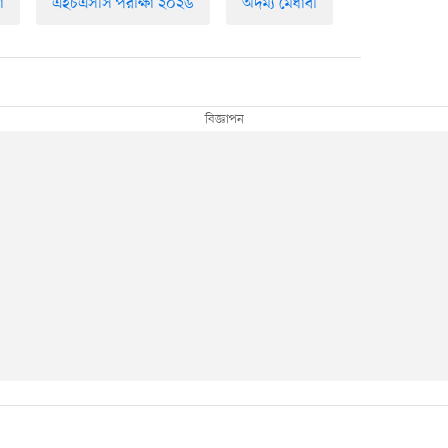
া
এইচএসসি পরীক্ষা ২০২৬
অদম্য মেধাবী