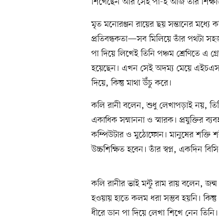
শিখেছেন আর সেই পা-ই আজ তাঁর শিক্ষা
মৃত মনোরঞ্জন রায়ের ছয় সন্তানের মধ্যে
প্রতিবন্ধকতা—সব মিলিয়ে তাঁর পথটা সহজ
পা দিয়ে লিখেই তিনি পঞ্চম শ্রেণিতে এ গ্
হয়েছেন। এখন সেই অদম্য মেয়ে এইচএসসি
দিয়ে, কিন্তু মাথা উঁচু করে।
কলি রানী বলেন, শুধু লেখাপড়াই নয়, তি
একাধিক সম্মাননা ও স্মারক। প্রযুক্তির ব
কম্পিউটার ও মুঠোফোন। মানুষের শক্তি শরী
উচ্চশিক্ষিত হবেন। তাঁর স্বপ্ন, একদিন ব
কলি রানীর ভাই মন্টু রাম রায় বলেন, জন
হওয়ায় হাতে কলম ধরা সম্ভব হয়নি। কিন্ত
ধীরে ডান পা দিয়ে লেখা শিখে নেন তিন