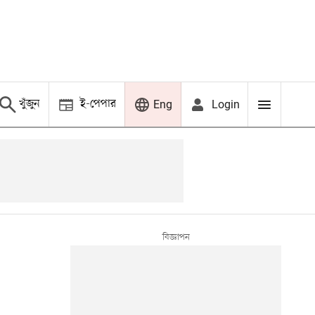
খুঁজুন
ই-পেপার
Login
Eng