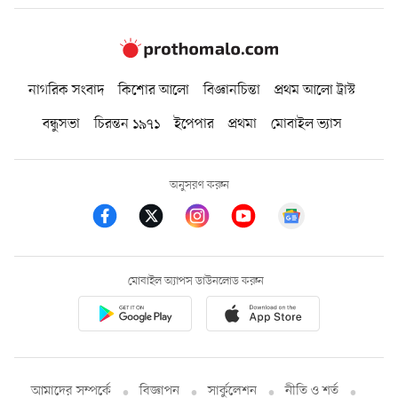
নাগরিক সংবাদ
কিশোর আলো
বিজ্ঞানচিন্তা
প্রথম আলো ট্রাস্ট
বন্ধুসভা
চিরন্তন ১৯৭১
ইপেপার
প্রথমা
মোবাইল ভ্যাস
অনুসরণ করুন
মোবাইল অ্যাপস ডাউনলোড করুন
আমাদের সম্পর্কে
বিজ্ঞাপন
সার্কুলেশন
নীতি ও শর্ত