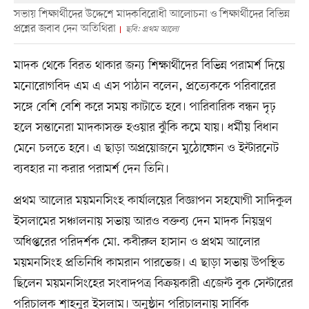
সভায় শিক্ষার্থীদের উদ্দেশে মাদকবিরোধী আলোচনা ও শিক্ষার্থীদের বিভিন্ন
প্রশ্নের জবাব দেন অতিথিরা
ছবি: প্রথম আলো
মাদক থেকে বিরত থাকার জন্য শিক্ষার্থীদের বিভিন্ন পরামর্শ দিয়ে
মনোরোগবিদ এম এ এস পাঠান বলেন, প্রত্যেককে পরিবারের
সঙ্গে বেশি বেশি করে সময় কাটাতে হবে। পারিবারিক বন্ধন দৃঢ়
হলে সন্তানেরা মাদকাসক্ত হওয়ার ঝুঁকি কমে যায়। ধর্মীয় বিধান
মেনে চলতে হবে। এ ছাড়া অপ্রয়োজনে মুঠোফোন ও ইন্টারনেট
ব্যবহার না করার পরামর্শ দেন তিনি।
প্রথম আলোর ময়মনসিংহ কার্যালয়ের বিজ্ঞাপন সহযোগী সাদিকুল
ইসলামের সঞ্চালনায় সভায় আরও বক্তব্য দেন মাদক নিয়ন্ত্রণ
অধিপ্তরের পরিদর্শক মো. কবীরুল হাসান ও প্রথম আলোর
ময়মনসিংহ প্রতিনিধি কামরান পারভেজ। এ ছাড়া সভায় উপস্থিত
ছিলেন ময়মনসিংহের সংবাদপত্র বিক্রয়কারী এজেন্ট বুক সেন্টারের
পরিচালক শাহনুর ইসলাম। অনুষ্ঠান পরিচালনায় সার্বিক