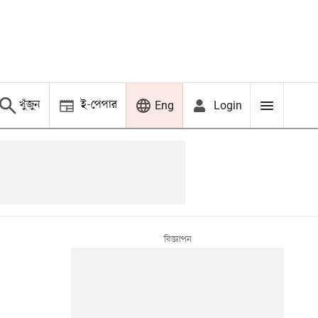
খুঁজুন
ই-পেপার
Login
Eng