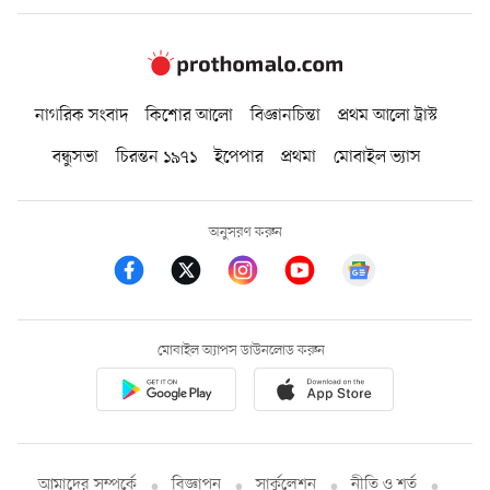
নাগরিক সংবাদ
কিশোর আলো
বিজ্ঞানচিন্তা
প্রথম আলো ট্রাস্ট
বন্ধুসভা
চিরন্তন ১৯৭১
ইপেপার
প্রথমা
মোবাইল ভ্যাস
অনুসরণ করুন
মোবাইল অ্যাপস ডাউনলোড করুন
আমাদের সম্পর্কে
বিজ্ঞাপন
সার্কুলেশন
নীতি ও শর্ত