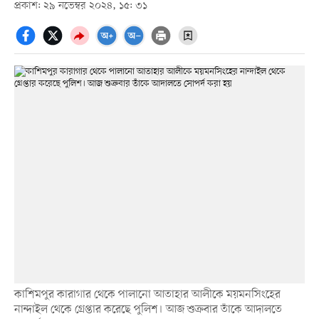
প্রকাশ: ২৯ নভেম্বর ২০২৪, ১৫: ৩১
কাশিমপুর কারাগার থেকে পালানো আতাহার আলীকে ময়মনসিংহের
নান্দাইল থেকে গ্রেপ্তার করেছে পুলিশ। আজ শুক্রবার তাঁকে আদালতে