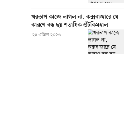
খরতাপ কাজে লাগল না, কক্সবাজারে যে
কারণে বন্ধ ছয় শতাধিক শুঁটকিমহাল
২৫ এপ্রিল ২০২৬