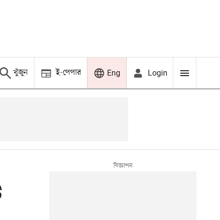
খুঁজুন
ই-পেপার
Login
Eng
ি