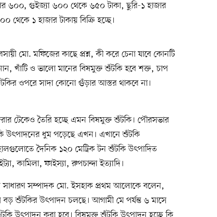
ার ৬০০, গুইজ্যা ৬০০ থেকে ৬৫০ টাকা, ছুরি-১ হাজার
 থেকে ১ হাজার টাকায় বিক্রি হচ্ছে।
বসায়ী মো. মফিজের কাছে প্রশ্ন, কী করে চেনা যাবে কোনটি
ান, খাঁটি ও ভালো মানের বিষমুক্ত শুঁটকি হবে শক্ত, চাপ
টকির ওপরে সাদা কোনো গুঁড়ার আস্তর থাকবে না।
ার টেকেও তৈরি হচ্ছে এমন বিষমুক্ত শুঁটকি। পৌরসভার
ঁটকি উৎপাদনের ধুম পড়েছে এখন। এখানে শুঁটকি
ালগুলোতে দৈনিক ১২০ মেট্রিক টন শুঁটকি উৎপাদিত
ট্যা, কামিলা, ফাইস্যা, রুপচান্দা ইত্যাদি।
তির সাধারণ সম্পাদক মো. ইসহাক প্রথম আলোকে বলেন,
ে বড় শুঁটকির উৎপাদন চলছে। আগামী মে পর্যন্ত ৬ মাসে
ঁটকি উৎপাদন করা হবে। বিষমুক্ত শুঁটকি উৎপাদন হচ্ছে কি