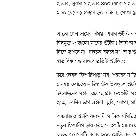
হাজার, সুরমা ১ হাজার ৪০০ থেকে ১ হাজ
২০০ থেকে ১ হাজার ৬০০ টাকা, পোপা ৯০০
এ তো গেল দামের বিষয়। এবার শুঁটকি ব্য
বিষমুক্ত ও ভালো মানের শুঁটকি? তিনি জান
দিলে ভাঙবে না। চকচক করবে না। আর শুঁ
স্বাভাবিক গন্ধ থাকবে প্রতিটি শুঁটকিতে।
তবে কেবল ফিশারিপাড়া নয়, শহরের নাজির
১ নম্বর ওয়ার্ডের নাজিরাটেক উপকূলে শু
উৎপাদনের মহাল রয়েছে প্রায় ৮০০টি। মহ
হচ্ছে। বেশির ভাগ লইট্যা, ছুরি, পোপা, মাই
কক্সবাজার শুঁটকি ব্যবসায়ী মালিক সমি
নতুন ফিশারিপাড়ায় বর্তমানে ২৭টি মাচাংয়
অন্তত ৭০ কোটি টাকার ২০০ মেট্রিক টন শু