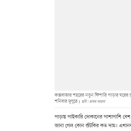
কক্সবাজার শহরের নতুন ফিশারি পাড়ার ঘরের চাল
শনিবার দুপুরে
ছবি : প্রথম আলো
পাড়ায় পাইকারি দোকানের পাশাপাশি বেশ
জানা গেল কোন শুঁটকির কত দাম। এখানকা