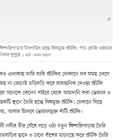
িশারিপাড়ায় উৎপাদিত হচ্ছে বিষমুক্ত শুঁটকি। পাঁচ কেজি ওজনের
িবার দুপুরে
ছবি : প্রথম আলো
ত এলাকায় সারি সারি শুঁটকির দোকানে সব সময় লেগে
সময় না জেনেই তড়িঘড়ি করে রাসায়নিক দেওয়া শুঁটকি
 ভেবে অনেকে কেনেন বাইরে থেকে আমদানি করা ভেজাল ও
কটি স্থানে তৈরি হচ্ছে বিষমুক্ত শুঁটকি। সেখানে গিয়ে
ম, আবার মিলবে ভেজালমুক্ত খাঁটি শুঁটকি।
কখালী নদীর তীর ঘেঁষে গড়ে ওঠা নতুন ফিশারিপাড়ায় তৈরি
 বসতবাড়ির ছাদে ও চালে বাঁশের মাচাংয়ে করে শুঁটকি তৈরি