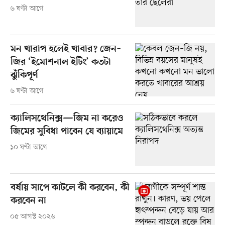
৬ ঘণ্টা আগে
মন খারাপ হলেই খাবার? জেন–
জির ‘ইমোশনাল ইটিং’ কতটা
ঝুঁকিপূর্ণ
৬ ঘণ্টা আগে
ক্যালিসথেনিক্স—জিম না করেও
জিমের সুবিধা পাবেন যে ব্যায়ামে
১০ ঘণ্টা আগে
বর্ষায় সাপে কাটলে কী করবেন, কী
করবেন না
০৫ আগস্ট ২০২৬