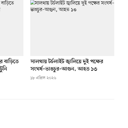
র বাড়িতে
সালথায় টর্চলাইট জ্বালিয়ে দুই পক্ষের
টুনি
সংঘর্ষ–ভাঙচুর–আগুন, আহত ১৩
১৮ এপ্রিল ২০২৬