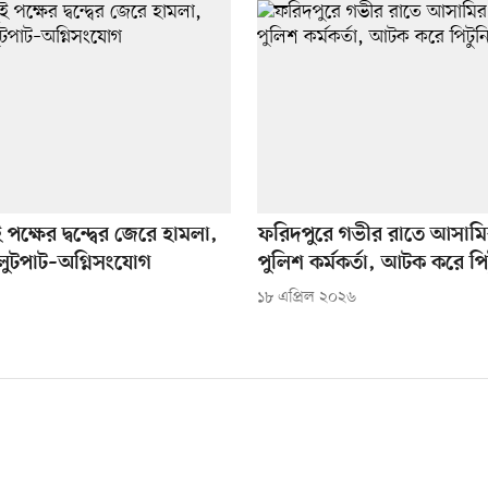
পক্ষের দ্বন্দ্বের জেরে হামলা,
ফরিদপুরে গভীর রাতে আসামি
লুটপাট–অগ্নিসংযোগ
পুলিশ কর্মকর্তা, আটক করে পি
১৮ এপ্রিল ২০২৬