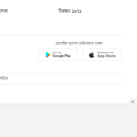
ধুসভা
চিরন্তন ১৯৭১
মোবাইল অ্যাপস ডাউনলোড করুন
েটার