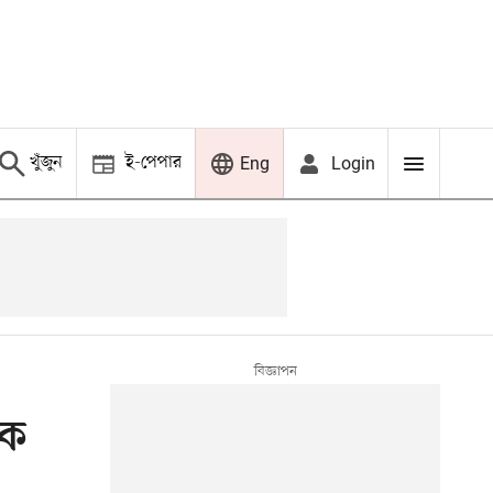
খুঁজুন
ই-পেপার
Login
Eng
িক