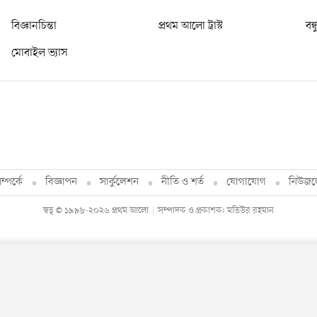
বিজ্ঞানচিন্তা
প্রথম আলো ট্রাস্ট
বন্
মোবাইল ভ্যাস
্পর্কে
বিজ্ঞাপন
সার্কুলেশন
নীতি ও শর্ত
যোগাযোগ
নিউজল
স্বত্ব © ১৯৯৮-২০২৬ প্রথম আলো
সম্পাদক ও প্রকাশক: মতিউর রহমান
By using this site, you agree to our
Privacy Policy
.
OK