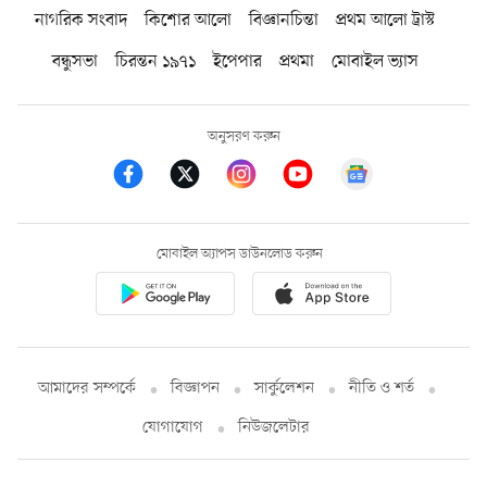
নাগরিক সংবাদ
কিশোর আলো
বিজ্ঞানচিন্তা
প্রথম আলো ট্রাস্ট
বন্ধুসভা
চিরন্তন ১৯৭১
ইপেপার
প্রথমা
মোবাইল ভ্যাস
অনুসরণ করুন
মোবাইল অ্যাপস ডাউনলোড করুন
আমাদের সম্পর্কে
বিজ্ঞাপন
সার্কুলেশন
নীতি ও শর্ত
যোগাযোগ
নিউজলেটার