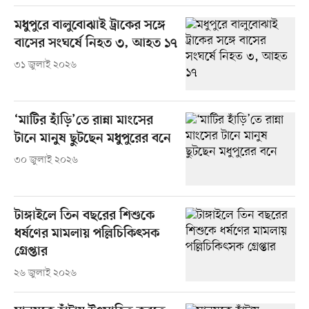
মধুপুরে বালুবোঝাই ট্রাকের সঙ্গে
বাসের সংঘর্ষে নিহত ৩, আহত ১৭
৩১ জুলাই ২০২৬
‘মাটির হাঁড়ি’তে রান্না মাংসের
টানে মানুষ ছুটছেন মধুপুরের বনে
৩০ জুলাই ২০২৬
টাঙ্গাইলে তিন বছরের শিশুকে
ধর্ষণের মামলায় পল্লিচিকিৎসক
গ্রেপ্তার
২৬ জুলাই ২০২৬