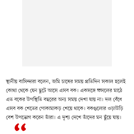
স্থানীয় বাসিন্দারা বলেন, জমি চাষের সময় প্রতিদিন সকাল হলেই
কোথা থেকে যেন ছুটে আসে এসব বক। একসঙ্গে ফসলের মাঠে
এত বকের উপস্থিতি বছরের অন্য সময় দেখা যায় না। দল বেঁধে
এসব বক খেতের পোকামাকড় খেয়ে থাকে। বকগুলোর ওড়াউড়ি
বেশ উপভোগ করেন তাঁরা। এ দৃশ্য দেখে তাঁদের মন ছুঁয়ে যায়।