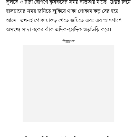
তুলতে ও চারা রোপণে কৃষকদের সময় ব্যস্ততায় যাচ্ছে। ট্রাক্টর দিয়ে
হালচাষের সময় জমিতে লুকিয়ে থাকা পোকামাকড় বের হয়ে
আসে। তখনই পোকামাকড় খেতে জমিতে এবং এর আশপাশে
অসংখ্য সাদা বকের ঝাঁক এদিক-সেদিক ওড়াউড়ি করে।