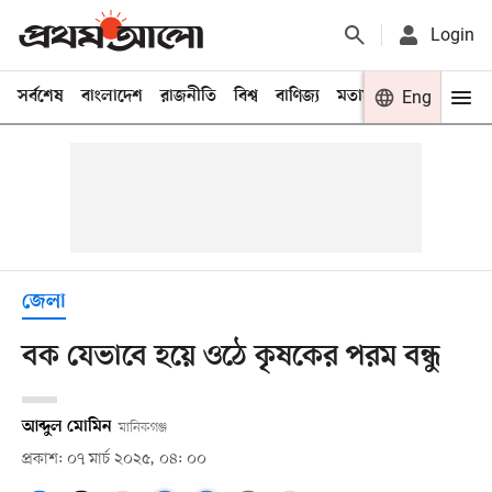
Login
সর্বশেষ
বাংলাদেশ
রাজনীতি
বিশ্ব
বাণিজ্য
মতামত
খেলা
Eng
বিনো
জেলা
বক যেভাবে হয়ে ওঠে কৃষকের পরম বন্ধু
আব্দুল মোমিন
মানিকগঞ্জ
প্রকাশ: ০৭ মার্চ ২০২৫, ০৪: ০০