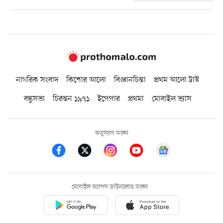
নাগরিক সংবাদ
কিশোর আলো
বিজ্ঞানচিন্তা
প্রথম আলো ট্রাস্ট
বন্ধুসভা
চিরন্তন ১৯৭১
ইপেপার
প্রথমা
মোবাইল ভ্যাস
অনুসরণ করুন
মোবাইল অ্যাপস ডাউনলোড করুন