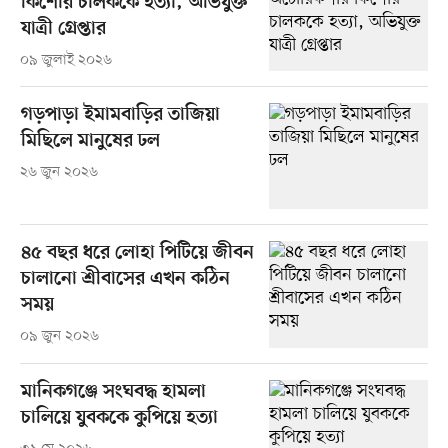
কিশোর চালককে হত্যা, অভিযুক্ত
যাত্রী গ্রেপ্তার
০৯ জুলাই ২০২৬
গড়পাড়া ইমামবাড়ির তাজিয়া
মিছিলে মানুষের ঢল
২৬ জুন ২০২৬
৪৫ বছর ধরে লোহা পিটিয়ে জীবন
চালানো শ্রীবাসের এখন কঠিন
সময়
০৯ জুন ২০২৬
মানিকগঞ্জে সংঘবদ্ধ হামলা
চালিয়ে যুবককে কুপিয়ে হত্যা