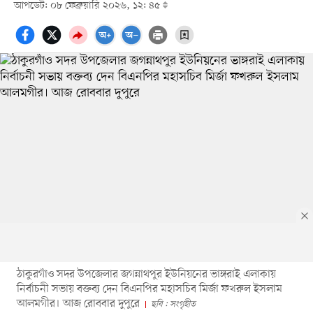
আপডেট: ০৮ ফেব্রুয়ারি ২০২৬, ১২: ৪৫
ঠাকুরগাঁও সদর উপজেলার জগন্নাথপুর ইউনিয়নের ভাঙ্গরাই এলাকায়
নির্বাচনী সভায় বক্তব্য দেন বিএনপির মহাসচিব মির্জা ফখরুল ইসলাম
আলমগীর। আজ রোববার দুপুরে
ছবি : সংগৃহীত