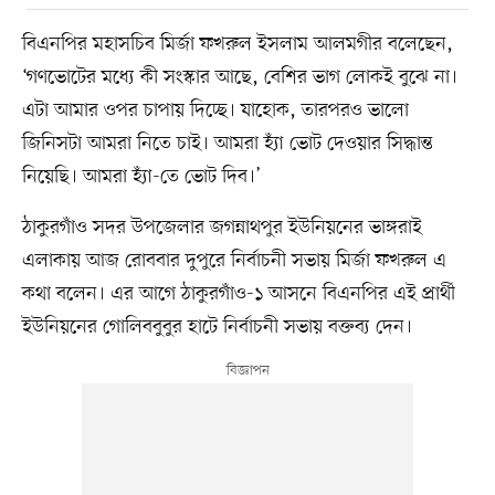
বিএনপির মহাসচিব মির্জা ফখরুল ইসলাম আলমগীর বলেছেন,
‘গণভোটের মধ্যে কী সংস্কার আছে, বেশির ভাগ লোকই বুঝে না।
এটা আমার ওপর চাপায় দিচ্ছে। যাহোক, তারপরও ভালো
জিনিসটা আমরা নিতে চাই। আমরা হ্যাঁ ভোট দেওয়ার সিদ্ধান্ত
নিয়েছি। আমরা হ্যাঁ-তে ভোট দিব।’
ঠাকুরগাঁও সদর উপজেলার জগন্নাথপুর ইউনিয়নের ভাঙ্গরাই
এলাকায় আজ রোববার দুপুরে নির্বাচনী সভায় মির্জা ফখরুল এ
কথা বলেন। এর আগে ঠাকুরগাঁও-১ আসনে বিএনপির এই প্রার্থী
ইউনিয়নের গোলিববুবুর হাটে নির্বাচনী সভায় বক্তব্য দেন।