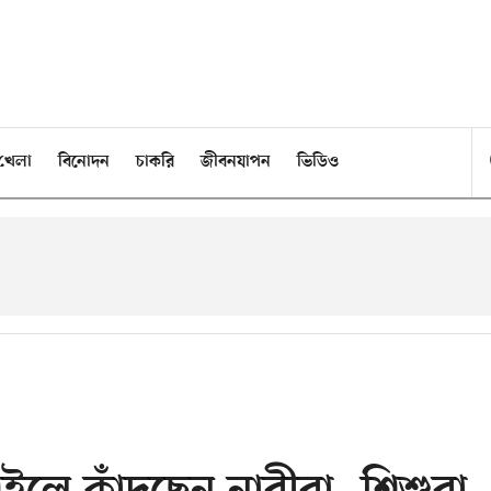
খেলা
বিনোদন
চাকরি
জীবনযাপন
ভিডিও