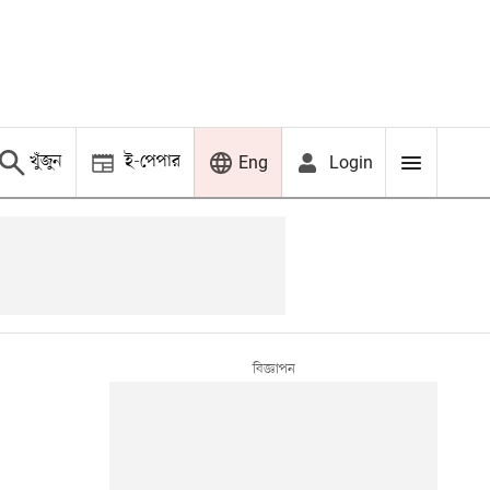
খুঁজুন
ই-পেপার
Login
Eng