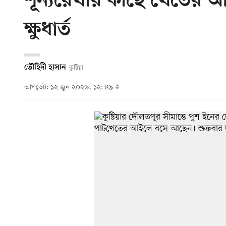
শূন্যরেখার কাছে খেতের আ
ক্ষুধার্ত
তৌহিদী হাসান
কুষ্টিয়া
আপডেট: ১২ জুন ২০২৬, ১২: ৪৯