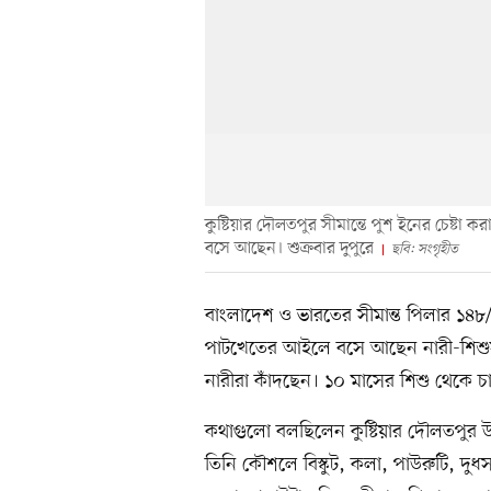
কুষ্টিয়ার দৌলতপুর সীমান্তে পুশ ইনের চেষ্টা
বসে আছেন। শুক্রবার দুপুরে
ছবি: সংগৃহীত
বাংলাদেশ ও ভারতের সীমান্ত পিলার ১৪
পাটখেতের আইলে বসে আছেন নারী-শিশুসহ ১২ জ
নারীরা কাঁদছেন। ১০ মাসের শিশু থেকে চা
কথাগুলো বলছিলেন কুষ্টিয়ার দৌলতপুর উপজ
তিনি কৌশলে বিস্কুট, কলা, পাউরুটি, দু