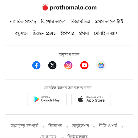
নাগরিক সংবাদ
কিশোর আলো
বিজ্ঞানচিন্তা
প্রথম আলো ট্রাস্ট
বন্ধুসভা
চিরন্তন ১৯৭১
ইপেপার
প্রথমা
মোবাইল ভ্যাস
অনুসরণ করুন
মোবাইল অ্যাপস ডাউনলোড করুন
আমাদের সম্পর্কে
বিজ্ঞাপন
সার্কুলেশন
নীতি ও শর্ত
যোগাযোগ
নিউজলেটার