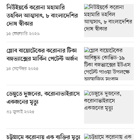
নিউইয়র্কে করোনা মহামারি
তহবিল আত্মসাৎ, ৮ বাংলাদেশির
দোষ স্বীকার
১৫ ফেব্রুয়ারি ২০২৬
গ্লোব বায়োটেকের করোনার টিকা
বঙ্গভ্যাক্সের মার্কিন পেটেন্ট অর্জন
১৪ সেপ্টেম্বর ২০২৫
ডেঙ্গুতে দুজনের, করোনাভাইরাসে
একজনের মৃত্যু
৩১ জুলাই ২০২৫
চট্টগ্রামে করোনায় এক ব্যক্তির মৃত্যু