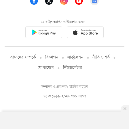
মোবাইল অ্যাপস ডাউনলোড করুন
আমাদের সম্পর্কে
বিজ্ঞাপন
সার্কুলেশন
নীতি ও শর্ত
যোগাযোগ
নিউজলেটার
সম্পাদক ও প্রকাশক: মতিউর রহমান
স্বত্ব © ১৯৯৮-২০২৬ প্রথম আলো
By using this site, you agree to our
Privacy Policy
.
OK