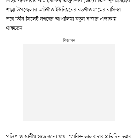
নিহত ব্যবসায়ীর নাম গোবিন্দ তালুকদার (৩৫)। তিনি সুনামগঞ্জের
শাল্লা উপজেলার আটগাঁও ইউনিয়নের বড়গাঁও গ্রামের বাসিন্দা।
তবে তিনি সিলেট নগরের আখালিয়া নতুন বাজার এলাকায়
থাকতেন।
পুলিশ ও স্থানীয় সূত্রে জানা যায়, গোবিন্দ তালুকদার প্রতিদিন ভ্যান