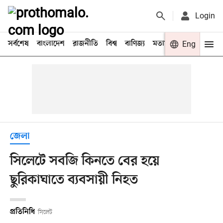
Login
সর্বশেষ
বাংলাদেশ
রাজনীতি
বিশ্ব
বাণিজ্য
মতামত
খেলা
Eng
বিনো
জেলা
সিলেটে সবজি কিনতে বের হয়ে
ছুরিকাঘাতে ব্যবসায়ী নিহত
প্রতিনিধি
সিলেট