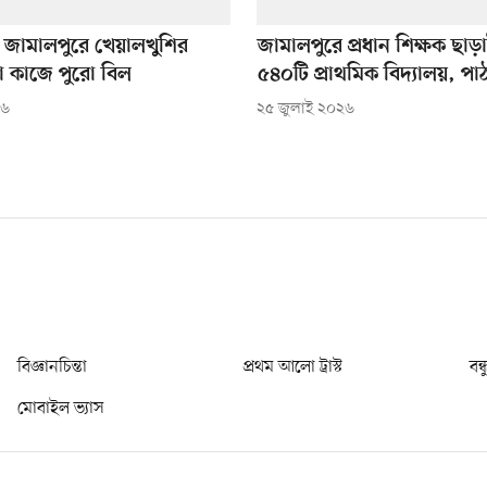
জামালপুরে খেয়ালখুশির
জামালপুরে প্রধান শিক্ষক ছা
া কাজে পুরো বিল
৫৪০টি প্রাথমিক বিদ্যালয়, পা
২৬
২৫ জুলাই ২০২৬
বিজ্ঞানচিন্তা
প্রথম আলো ট্রাস্ট
বন্
মোবাইল ভ্যাস