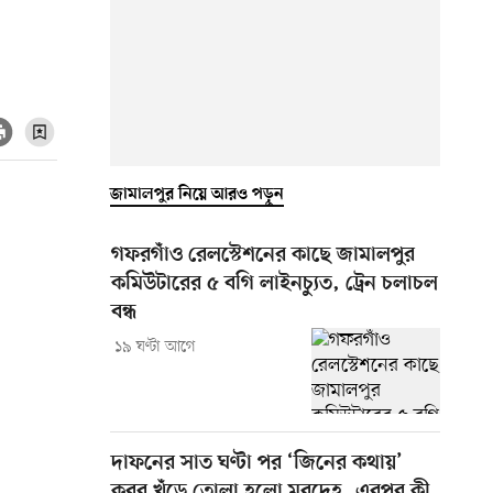
জামালপুর নিয়ে আরও পড়ুন
গফরগাঁও রেলস্টেশনের কাছে জামালপুর
কমিউটারের ৫ বগি লাইনচ্যুত, ট্রেন চলাচল
বন্ধ
১৯ ঘণ্টা আগে
দাফনের সাত ঘণ্টা পর ‘জিনের কথায়’
কবর খুঁড়ে তোলা হলো মরদেহ, এরপর কী