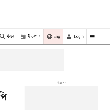
খুঁজুন
ই-পেপার
Login
Eng
পি