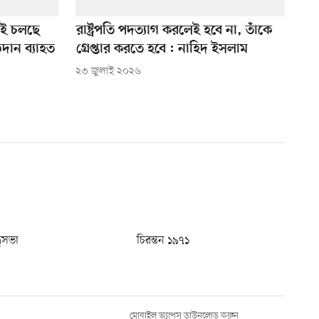
ড়াই চলছে
রাষ্ট্রপতি পদত্যাগ করলেই হবে না, তাঁকে
ঠদান ব্যাহত
গ্রেপ্তার করতে হবে : নাহিদ ইসলাম
২৩ জুলাই ২০২৬
ধুসভা
চিরন্তন ১৯৭১
মোবাইল অ্যাপস ডাউনলোড করুন