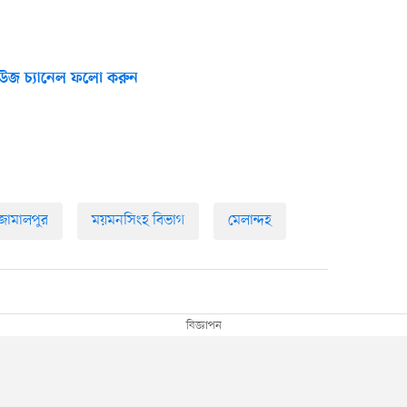
উজ চ্যানেল ফলো করুন
জামালপুর
ময়মনসিংহ বিভাগ
মেলান্দহ