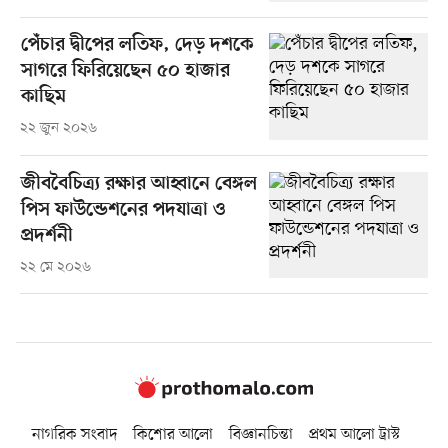
পেঁচার দ্বীপের লতিফ, দেড় দশকে
সাগরে ফিরিয়েছেন ৫০ হাজার
কাছিম
২২ জুন ২০২৬
জীববৈচিত্র্য রক্ষার আহ্বানে বেঙ্গল
পিস ফাউন্ডেশনের পদযাত্রা ও
প্রদর্শনী
২২ মে ২০২৬
নাগরিক সংবাদ
কিশোর আলো
বিজ্ঞানচিন্তা
প্রথম আলো ট্রাস্ট