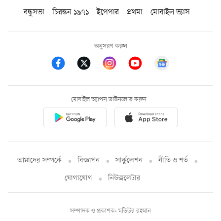
বন্ধুসভা
চিরন্তন ১৯৭১
ইপেপার
প্রথমা
মোবাইল ভ্যাস
অনুসরণ করুন
মোবাইল অ্যাপস ডাউনলোড করুন
আমাদের সম্পর্কে
বিজ্ঞাপন
সার্কুলেশন
নীতি ও শর্ত
যোগাযোগ
নিউজলেটার
সম্পাদক ও প্রকাশক: মতিউর রহমান