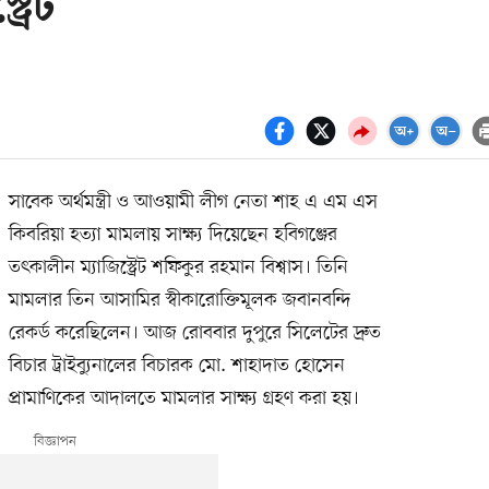
্রেট
সাবেক অর্থমন্ত্রী ও আওয়ামী লীগ নেতা শাহ এ এম এস
কিবরিয়া হত্যা মামলায় সাক্ষ্য দিয়েছেন হবিগঞ্জের
তৎকালীন ম্যাজিস্ট্রেট শফিকুর রহমান বিশ্বাস। তিনি
মামলার তিন আসামির স্বীকারোক্তিমূলক জবানবন্দি
রেকর্ড করেছিলেন। আজ রোববার দুপুরে সিলেটের দ্রুত
বিচার ট্রাইব্যুনালের বিচারক মো. শাহাদাত হোসেন
প্রামাণিকের আদালতে মামলার সাক্ষ্য গ্রহণ করা হয়।