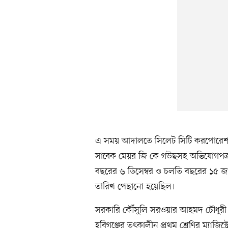
এ সময় আদালতে সিলেট সিটি করপোরেশন
সাবেক মেয়র জি কে গউছসহ অভিযোগপত্
বছরের ৬ ডিসেম্বর ও চলতি বছরের ১৫ জানু
তারিখ পেছানো হয়েছিল।
সরকারি কৌঁসুলি সরওয়ার আহমদ চৌধুরী
হবিগঞ্জের তৎকালীন প্রথম শ্রেণির ম্যাজি