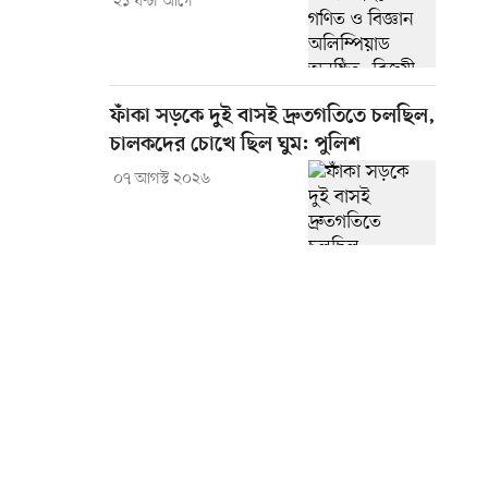
২১ ঘণ্টা আগে
ফাঁকা সড়কে দুই বাসই দ্রুতগতিতে চলছিল,
চালকদের চোখে ছিল ঘুম: পুলিশ
০৭ আগস্ট ২০২৬