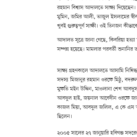
রহমান বিশ্বাস আদালতে সাক্ষ্য দিয়েছ
মুমিন, জমির আলী, তাজুল ইসলামের স্বীক
খুবই গুরুত্বপূর্ণ সাক্ষী। ওই তিনজন কীভা
আদালত সূত্রে জানা গেছে, কিবরিয়া হত্যা 
সম্পন্ন হয়েছে। মামলার পরবর্তী শুনানির 
সাক্ষ্য গ্রহণকালে আদালতে আসামি নিষি
সদস্য মিজানুর রহমান ওরফে মিঠু, ব
মুফতি মইন উদ্দিন, মাওলানা শেখ আবদু
আবদুল হাই, জয়নাল আবেদীন ওরফে জা
কাজল মিয়া, আবদুল জলিল, এ কে এস আ
ছিলেন।
২০০৫ সালের ২৭ জানুয়ারি হবিগঞ্জ সদর