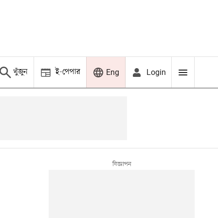
খুঁজুন
ই-পেপার
Login
Eng