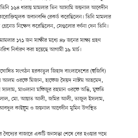
েন। তিনি ১৬৪ ধারায় মামলার তিন আসামি জয়নাল আবেদীন
ারোক্তিমূলক জবানবন্দি রেকর্ড করেছিলেন। তিনি মামলার
বে গ্রেনেড নিক্ষেপ করেছিলেন, সেগুলোর বর্ণনা দেন তিনি।
মামলার ১৭১ জন সাক্ষীর মধ্যে ৪৮ জনের সাক্ষ্য গ্রহণ
তারিখ নির্ধারণ করা হয়েছে আগামী ১৯ মার্চ।
দ্ধঘোষিত সংগঠন হরকাতুল জিহাদ বাংলাদেশের (হুজিবি)
দরুল আলম ওরফে মিজান, হাফেজ সৈয়দ নাঈম আহমেদ,
স সালাম, মাওলানা মফিজুর রহমান ওরফে অভি, মুফতি
লাল, মো. আয়াত আলী, জমির আলী, তাজুল ইসলাম,
বদুল কাইয়ুম ও জয়নাল আবেদীন মুমিন উপস্থিত
ের বৈদ্যের বাজারে একটি জনসভা শেষে বের হওয়ার পথে