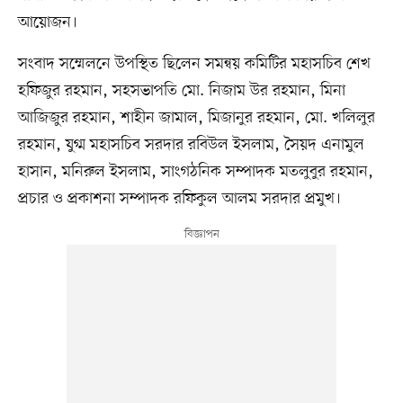
আয়োজন।
সংবাদ সম্মেলনে উপস্থিত ছিলেন সমন্বয় কমিটির মহাসচিব শেখ
হফিজুর রহমান, সহসভাপতি মো. নিজাম উর রহমান, মিনা
আজিজুর রহমান, শাহীন জামাল, মিজানুর রহমান, মো. খলিলুর
রহমান, যুগ্ম মহাসচিব সরদার রবিউল ইসলাম, সৈয়দ এনামুল
হাসান, মনিরুল ইসলাম, সাংগঠনিক সম্পাদক মতলুবুর রহমান,
প্রচার ও প্রকাশনা সম্পাদক রফিকুল আলম সরদার প্রমুখ।