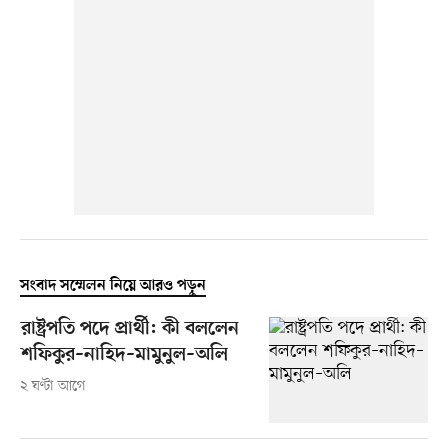
সংবাদ সম্মেলন নিয়ে আরও পড়ুন
রাষ্ট্রপতি পদে প্রার্থী: কী বললেন
শফিকুর–নাহিদ–মামুনুল–অলি
২ ঘণ্টা আগে