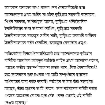
সমাবেশে অন্যদের মধ্যে বক্তব্য দেন বৈষম্যবিরোধী ছাত্র
আন্দোলনের প্রথম সারির সংগঠক কুড়িগ্রাম সরকারি কলেজের
শিপন সরকার, আশরাফুল আলম, কুড়িগ্রাম পলিটেকনিক
ইনস্টিটিউটের আল আকসা সৌখিন, কুড়িগ্রাম সরকারি
উচ্চবিদ্যালয়ের নাজমুস সাকিব শাহী, কুড়িগ্রাম সরকারি বালিকা
উচ্চবিদ্যালয়ের বর্ষণ বেনজির, জান্নাতুল ফেরদৌস প্রমুখ।
অভিযোগের বিষয়ে বৈষম্যবিরোধী ছাত্র আন্দোলনের কুড়িগ্রাম
কমিটির আহ্বায়ক আবদুল আজিজ নাহিদ প্রথম আলোকে বলেন,
‘আমার অতীত মতাদর্শ আলাদা হতেই পারে, কিন্তু বৈষম্যবিরোধী
ছাত্র আন্দোলন শুরু হওয়ার পর আমি সম্পূর্ণভাবে ছাত্রদের
অধিকারের জন্য কাজ করেছি। বর্তমানে আমার যাঁরা সহযোদ্ধা
আছেন, তাঁরা জানেন আমি কেমন। আর বর্তমানের কমিটি করার
পেছনে আমাদের কোনো হাত নেই। কেন্দ্র থেকেই এই কমিটি
দেওয়া হয়েছে।’