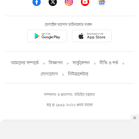
মোবাইল অ্যাপস ডাউনলোড করুন
আমাদের সম্পর্কে
বিজ্ঞাপন
সার্কুলেশন
নীতি ও শর্ত
যোগাযোগ
নিউজলেটার
সম্পাদক ও প্রকাশক: মতিউর রহমান
স্বত্ব © ১৯৯৮-২০২৬ প্রথম আলো