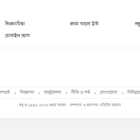
বিজ্ঞানচিন্তা
প্রথম আলো ট্রাস্ট
বন্
মোবাইল ভ্যাস
্পর্কে
বিজ্ঞাপন
সার্কুলেশন
নীতি ও শর্ত
যোগাযোগ
নিউজল
স্বত্ব © ১৯৯৮-২০২৬ প্রথম আলো
সম্পাদক ও প্রকাশক: মতিউর রহমান