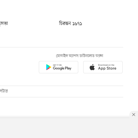
ধুসভা
চিরন্তন ১৯৭১
মোবাইল অ্যাপস ডাউনলোড করুন
েটার