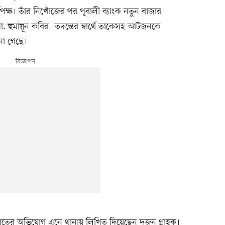
ৃপক্ষ। তাঁর নিখোঁজের পর পূবালী ব্যাংক নতুন বাজার
ো. হুমায়ূন কবির। তদন্তের স্বার্থে তাকেসহ আটজনকে
ানা গেছে।
আত্মসাতের অভিযোগ এনে থানায় লিখিত দিয়েছেন দুজন গ্রাহক।