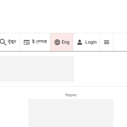
খুঁজুন
ই-পেপার
Login
Eng