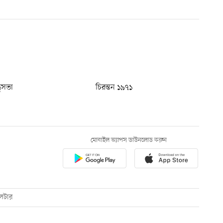
ধুসভা
চিরন্তন ১৯৭১
মোবাইল অ্যাপস ডাউনলোড করুন
েটার