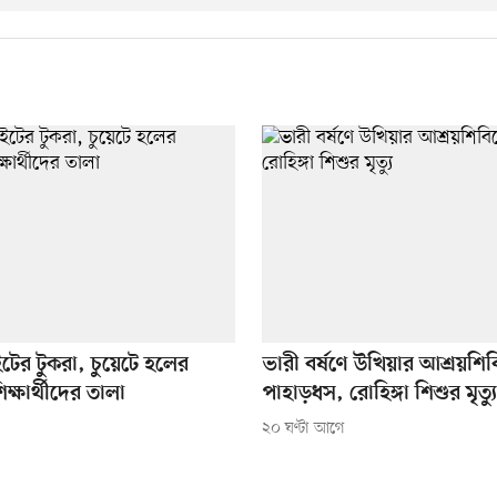
টের টুকরা, চুয়েটে হলের
ভারী বর্ষণে উখিয়ার আশ্রয়শিব
িক্ষার্থীদের তালা
পাহাড়ধস, রোহিঙ্গা শিশুর মৃত্যু
২০ ঘণ্টা আগে