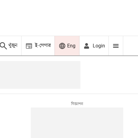
খুঁজুন
ই-পেপার
Login
Eng