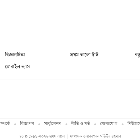
বিজ্ঞানচিন্তা
প্রথম আলো ট্রাস্ট
বন্
মোবাইল ভ্যাস
্পর্কে
বিজ্ঞাপন
সার্কুলেশন
নীতি ও শর্ত
যোগাযোগ
নিউজল
স্বত্ব © ১৯৯৮-২০২৬ প্রথম আলো
সম্পাদক ও প্রকাশক: মতিউর রহমান