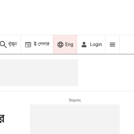
খুঁজুন
ই-পেপার
Login
Eng
ের