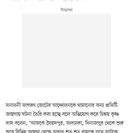
সনাতনী জাগরণ জোটের আন্দোলনকে থামানোর জন্য প্রতিটি
জায়গায় ঘটনা তৈরি করা হচ্ছে বলে অভিযোগ করে চিন্ময় কৃষ্ণ
দাস বলেন, ‘আজকে সৈয়দপুর, জলঢাকা, দিনাজপুর থেকে শুরু
করে বিভিন্ন জায়গা থেকে আগত শত শত বাসকে পথে আটকে