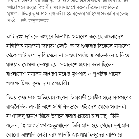
সনাতন সম্প্রদায়ের আট দফা দাবিতে সম্মিলিত সনাতনী জাগরণ জোটের
আয়োজনে রংপুর বিভাগীয় মহাসমাবেশে বক্তব্য দিচ্ছেন সংগঠনের
মুখপাত্র চিন্ময় কৃষ্ণ দাস ব্রহ্মচারী। ২২ নভেম্বর মাহিগঞ্জ সরকারি কলেজ
মাঠে
ছবি: মঈনুল ইসলাম
আট দফা দাবিতে রংপুরে বিভাগীয় সমাবেশ করেছে বাংলাদেশ
সম্মিলিত সনাতনী জাগরণ জোট। আজ শুক্রবার বিকেলে সমাবেশ
থেকে আট দফা দাবি মেনে না নেওয়া পর্যন্ত এ আন্দোলন চালিয়ে
যাওয়ার ঘোষণা দেওয়া হয়। সমাবেশে প্রধান বক্তা ছিলেন
বাংলাদেশ সনাতন জাগরণ মঞ্চের মুখপাত্র ও পুণ্ডরিক ধামের
অধ্যক্ষ চিন্ময় কৃষ্ণ দাস ব্রহ্মচারী।
চিন্ময় কৃষ্ণ দাস অভিযোগ করেন, উগ্রবাদী গোষ্ঠীর সঙ্গে সরকারের
রাজনৈতিক একটি অংশ সম্মিলিতভাবে এই দেশ থেকে সনাতনী
সংখ্যালঘু জনগোষ্ঠীকে উচ্ছেদ করার প্রচেষ্টা চালাচ্ছে। তিনি
বলেন, ‘৫ আগস্ট গণ-অভ্যুত্থানের তিনি মাস হয়ে গেছে। দৃশ্যমান
কোনো অগ্রগতি নেই। বরং প্রতিটি জায়গায় হিন্দুদের বাড়িঘরে