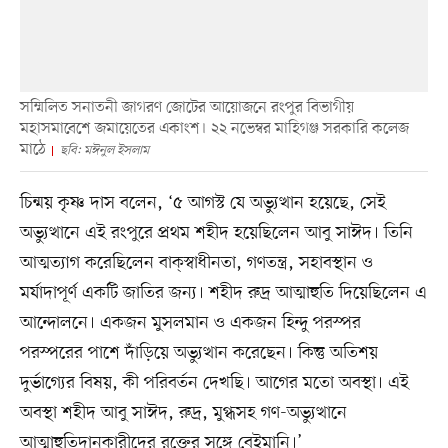
সম্মিলিত সনাতনী জাগরণ জোটের আয়োজনে রংপুর বিভাগীয়
মহাসমাবেশে জমায়েতের একাংশ। ২২ নভেম্বর মাহিগঞ্জ সরকারি কলেজ
মাঠে
ছবি: মঈনুল ইসলাম
চিন্ময় কৃষ্ণ দাস বলেন, ‘৫ আগস্ট যে অভ্যুত্থান হয়েছে, সেই
অভ্যুত্থানে এই রংপুরে প্রথম শহীদ হয়েছিলেন আবু সাঈদ। তিনি
আত্মত্যাগ করেছিলেন বাক্‌স্বাধীনতা, গণতন্ত্র, সহাবস্থান ও
মর্যাদাপূর্ণ একটি জাতির জন্য। শহীদ রুদ্র আত্মাহুতি দিয়েছিলেন এ
আন্দোলনে। একজন মুসলমান ও একজন হিন্দু পরস্পর
পরস্পরের পাশে দাঁড়িয়ে অভ্যুত্থান করেছেন। কিন্তু অতিশয়
দুর্ভাগ্যের বিষয়, কী পরিবর্তন দেখছি। আগের মতো অবস্থা। এই
অবস্থা শহীদ আবু সাঈদ, রুদ্র, মুগ্ধসহ গণ-অভ্যুত্থানে
আত্মাহুতিদানকারীদের রক্তের সঙ্গে বেইমানি।’