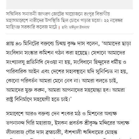
সম্মিলিত সনাতনী জাগরণ জোটের আয়োজনে রংপুর বিভাগীয়
মহাসমাবেশে নারীদের উপস্থিতি ছিল চোখে পড়ার মতো। ২২ নভেম্বর
মাহিগঞ্জ সরকারি কলেজ মাঠে
ছবি: মঈনুল ইসলাম
প্রায় ৪০ মিনিটের বক্তব্যে চিন্ময় কৃষ্ণ দাস বলেন, ‘আমাদের ছাড়া
সংবিধান সংস্কার কমিশন গঠন করা হয়েছে। সেখানে আমাদের
সংখ্যালঘু প্রতিনিধি দেওয়া না হয়, সংবিধানে হিন্দুদের ধর্মীয় ও
পারিবারিক আইন এবং দেশের সহাবস্থানে যদি সুনিশ্চিত না হয়,
কোনো পরিবর্তন আমরা মেনে নেব না। আমরা বলতে চাই,
আমাদের যুক্ত করুন, আমরা আপনাদের সহযোদ্ধা হব। আমরা
রাষ্ট্র বিনির্মাণে সহযোগী হতে চাই।’
সমাবেশে আরও বক্তব্য দেন শংকর মঠ ও মিশনের অধ্যক্ষ
তপনানন্দ গিরি মহারাজ, ইসকন প্রবর্তক শ্রীকৃষ্ণ মন্দিরের অধ্যক্ষ
লীলারাজ গৌর দাস ব্রহ্মচারী, বাঁশখালী ঋষিধামের মোহন্ত