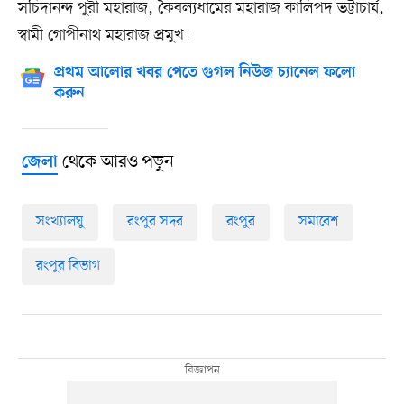
সচিদানন্দ পুরী মহারাজ, কৈবল্যধামের মহারাজ কালিপদ ভট্টাচার্য,
স্বামী গোপীনাথ মহারাজ প্রমুখ।
প্রথম আলোর খবর পেতে গুগল নিউজ চ্যানেল ফলো
করুন
থেকে আরও পড়ুন
জেলা
সংখ্যালঘু
রংপুর সদর
রংপুর
সমাবেশ
রংপুর বিভাগ